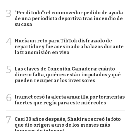
3
"Perdí todo": el conmovedor pedido de ayuda
de una periodista deportiva tras incendio de
su casa
4
Hacía un reto para TikTok disfrazado de
repartidor y fue asesinado a balazos durante
la transmisión en vivo
5
Las claves de Conexión Ganadera: cuánto
dinero falta, quiénes están imputados y qué
pueden recuperar los inversores
6
Inumet cesó la alerta amarilla por tormentas
fuertes que regía para este miércoles
7
Casi 30 años después, Shakira recreó la foto
que dio origen a uno de los memes más
famosos de internet