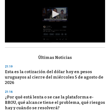
0
s
e
c
Últimas Noticias
o
n
21:19
d
Esta es la cotización del dólar hoy en pesos
s
o
uruguayos al cierre del miércoles 5 de agosto de
f
2026
3
3
s
21:16
e
¿Por qué está lenta o se cae la plataforma e-
c
BROU, qué alcance tiene el problema, qué riesgos
o
n
hay y cuándo se resolverá?