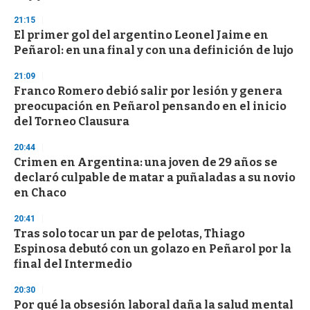
d
s
21:15
El primer gol del argentino Leonel Jaime en
Peñarol: en una final y con una definición de lujo
21:09
Franco Romero debió salir por lesión y genera
preocupación en Peñarol pensando en el inicio
del Torneo Clausura
20:44
Crimen en Argentina: una joven de 29 años se
declaró culpable de matar a puñaladas a su novio
en Chaco
20:41
Tras solo tocar un par de pelotas, Thiago
Espinosa debutó con un golazo en Peñarol por la
final del Intermedio
20:30
Por qué la obsesión laboral daña la salud mental