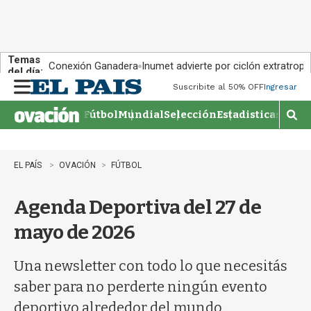
Temas
Conexión Ganadera
Inumet advierte por ciclón extratropi
del día:
Suscribite al 50% OFF
Ingresar
M
e
Fútbol
Mundial
Selección
Estadisticas
Agen
n
M
u
o
s
t
EL PAÍS
OVACIÓN
FÚTBOL
r
a
Agenda Deportiva del 27 de
r
b
mayo de 2026
�
s
q
Una newsletter con todo lo que necesitás
u
saber para no perderte ningún evento
e
d
deportivo alrededor del mundo.