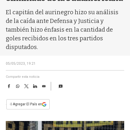
a
El capitán del aurinegro hizo su análisis
de la caída ante Defensa y Justicia y
también hizo énfasis en la cantidad de
goles recibidos en los tres partidos
disputados.
05/05/2023, 19:21
Compartir esta noticia
F
W
T
L
E
a
h
w
i
m
c
a
i
n
a
e
t
t
k
i
+
Agregar El País en
b
s
t
e
l
o
A
e
d
o
p
r
I
k
p
n