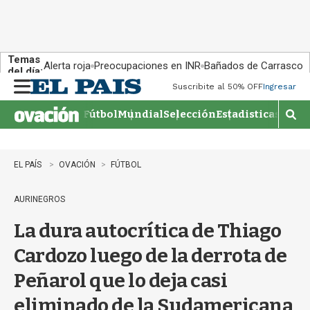
Temas
Alerta roja
Preocupaciones en INR
Bañados de Carrasco
del día:
Suscribite al 50% OFF
Ingresar
M
e
Fútbol
Mundial
Selección
Estadisticas
Agen
n
M
u
o
s
t
EL PAÍS
OVACIÓN
FÚTBOL
r
a
AURINEGROS
r
b
La dura autocrítica de Thiago
�
s
Cardozo luego de la derrota de
q
u
Peñarol que lo deja casi
e
d
eliminado de la Sudamericana