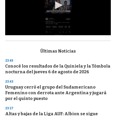
0
s
e
c
Últimas Noticias
o
n
23:45
d
Conocé los resultados de la Quiniela y la Tómbola
s
o
nocturna del jueves 6 de agosto de 2026
f
3
23:43
3
s
Uruguay cerró el grupo del Sudamericano
e
Femenino con derrota ante Argentina y jugará
c
por el quinto puesto
o
n
d
23:27
s
Altas y bajas de la Liga AUF: Albion se sigue