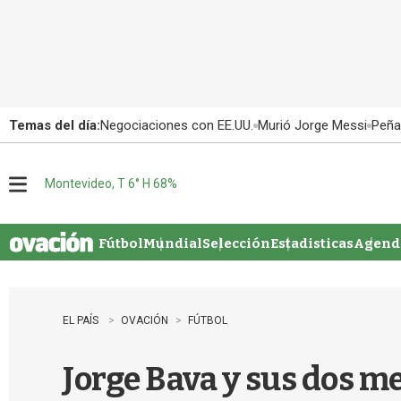
Temas del día:
Negociaciones con EE.UU.
Murió Jorge Messi
Peña
Montevideo, T 6° H 68%
M
e
n
u
Fútbol
Mundial
Selección
Estadisticas
Agenda
EL PAÍS
OVACIÓN
FÚTBOL
Jorge Bava y sus dos me