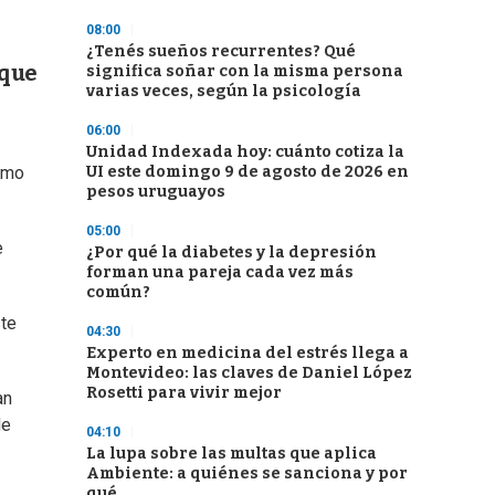
08:00
¿Tenés sueños recurrentes? Qué
 que
significa soñar con la misma persona
varias veces, según la psicología
06:00
Unidad Indexada hoy: cuánto cotiza la
UI este domingo 9 de agosto de 2026 en
como
pesos uruguayos
05:00
e
¿Por qué la diabetes y la depresión
forman una pareja cada vez más
común?
ste
04:30
Experto en medicina del estrés llega a
Montevideo: las claves de Daniel López
Rosetti para vivir mejor
an
de
04:10
La lupa sobre las multas que aplica
Ambiente: a quiénes se sanciona y por
qué