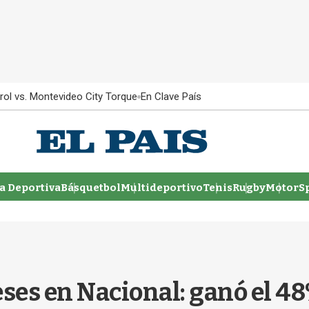
rol vs. Montevideo City Torque
En Clave País
 Deportiva
Básquetbol
Multideportivo
Tenis
Rugby
MotorSp
ses en Nacional: ganó el 48