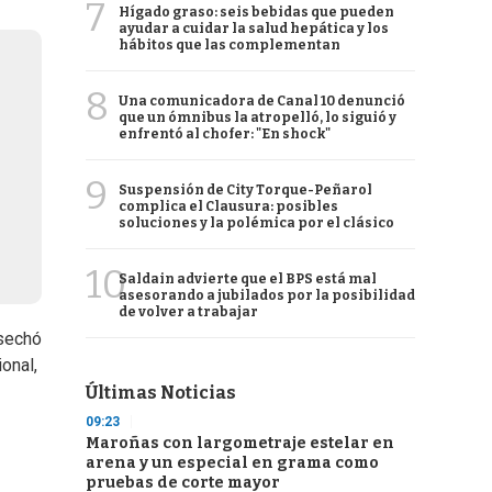
7
Hígado graso: seis bebidas que pueden
ayudar a cuidar la salud hepática y los
hábitos que las complementan
8
Una comunicadora de Canal 10 denunció
que un ómnibus la atropelló, lo siguió y
enfrentó al chofer: "En shock"
9
Suspensión de City Torque-Peñarol
complica el Clausura: posibles
soluciones y la polémica por el clásico
10
Saldain advierte que el BPS está mal
asesorando a jubilados por la posibilidad
de volver a trabajar
osechó
onal,
Últimas Noticias
09:23
Maroñas con largometraje estelar en
arena y un especial en grama como
pruebas de corte mayor