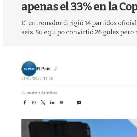
apenas el 33% en la Co
El entrenador dirigió 14 partidos ofici
seis. Su equipo convirtió 26 goles pero 
El País
21/05/2026, 11:06
Compartir esta noticia
F
W
T
L
E
a
h
w
i
m
c
a
i
n
a
e
t
t
k
i
b
s
t
e
l
o
A
e
d