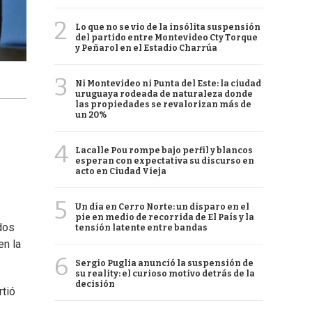
2
Lo que no se vio de la insólita suspensión
del partido entre Montevideo Cty Torque
y Peñarol en el Estadio Charrúa
3
Ni Montevideo ni Punta del Este: la ciudad
uruguaya rodeada de naturaleza donde
las propiedades se revalorizan más de
un 20%
4
Lacalle Pou rompe bajo perfil y blancos
esperan con expectativa su discurso en
acto en Ciudad Vieja
5
Un día en Cerro Norte: un disparo en el
pie en medio de recorrida de El País y la
dos
tensión latente entre bandas
en la
6
Sergio Puglia anunció la suspensión de
su reality: el curioso motivo detrás de la
decisión
rtió