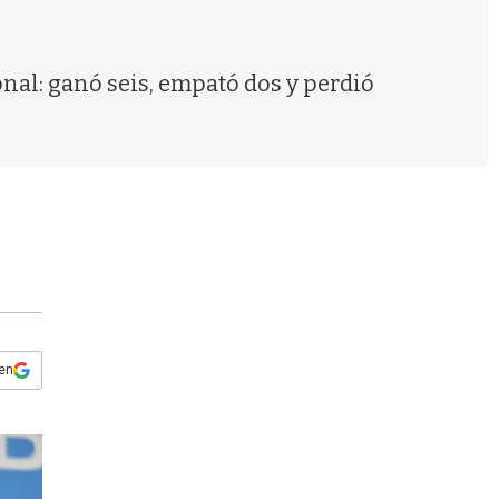
s
q
u
e
onal: ganó seis, empató dos y perdió
d
a
 en