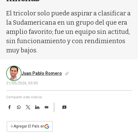
a
El tricolor solo puede aspirar a clasificar a
la Sudamericana en un grupo del que era
amplio favorito; fue un equipo sin actitud,
sin funcionamiento y con rendimientos
muy bajos.
Juan Pablo Romero
21/05/2026, 03:05
Compartir esta noticia
F
W
T
L
E
a
h
w
i
m
c
a
i
n
a
e
t
t
k
i
+
Agregar El País en
b
s
t
e
l
o
A
e
d