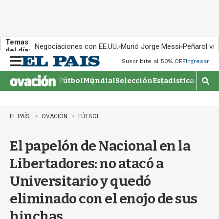
Temas
Negociaciones con EE.UU.
Murió Jorge Messi
Peñarol vs
del día:
Suscribite al 50% OFF
Ingresar
M
e
Fútbol
Mundial
Selección
Estadisticas
Agen
n
M
u
o
s
t
EL PAÍS
OVACIÓN
FÚTBOL
r
a
El papelón de Nacional en la
r
b
Libertadores: no atacó a
�
s
Universitario y quedó
q
u
eliminado con el enojo de sus
e
d
hinchas