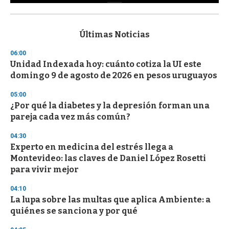
0
s
e
c
Últimas Noticias
o
n
06:00
d
Unidad Indexada hoy: cuánto cotiza la UI este
s
o
domingo 9 de agosto de 2026 en pesos uruguayos
f
3
05:00
3
s
¿Por qué la diabetes y la depresión forman una
e
pareja cada vez más común?
c
o
04:30
n
d
Experto en medicina del estrés llega a
s
Montevideo: las claves de Daniel López Rosetti
para vivir mejor
04:10
La lupa sobre las multas que aplica Ambiente: a
quiénes se sanciona y por qué