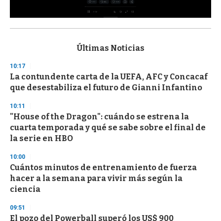
0
s
e
c
Últimas Noticias
o
n
10:17
d
La contundente carta de la UEFA, AFC y Concacaf
s
o
que desestabiliza el futuro de Gianni Infantino
f
3
10:11
3
s
"House of the Dragon": cuándo se estrena la
e
cuarta temporada y qué se sabe sobre el final de
c
la serie en HBO
o
n
d
10:00
s
Cuántos minutos de entrenamiento de fuerza
hacer a la semana para vivir más según la
ciencia
09:51
El pozo del Powerball superó los US$ 900