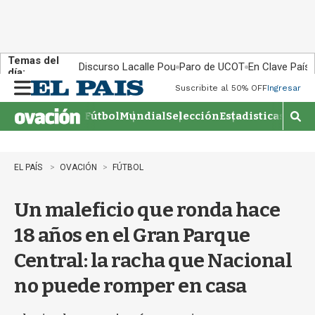
Temas del
Discurso Lacalle Pou
Paro de UCOT
En Clave País
día:
Suscribite al 50% OFF
Ingresar
M
e
Fútbol
Mundial
Selección
Estadisticas
Agen
n
M
u
o
s
t
EL PAÍS
OVACIÓN
FÚTBOL
r
a
Un maleficio que ronda hace
r
b
18 años en el Gran Parque
�
s
Central: la racha que Nacional
q
u
no puede romper en casa
e
d