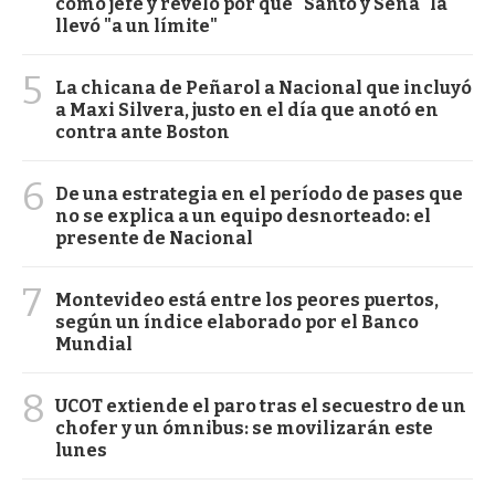
como jefe y reveló por qué "Santo y Seña" la
llevó "a un límite"
5
La chicana de Peñarol a Nacional que incluyó
a Maxi Silvera, justo en el día que anotó en
contra ante Boston
6
De una estrategia en el período de pases que
no se explica a un equipo desnorteado: el
presente de Nacional
7
Montevideo está entre los peores puertos,
según un índice elaborado por el Banco
Mundial
8
UCOT extiende el paro tras el secuestro de un
chofer y un ómnibus: se movilizarán este
lunes