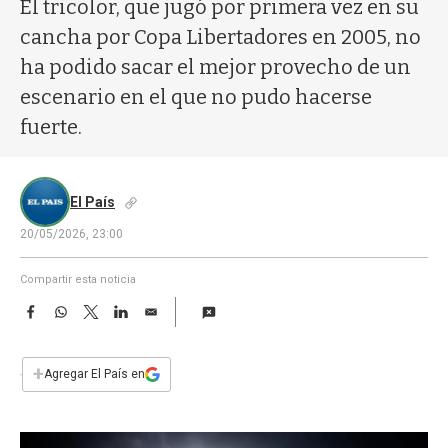
a
El tricolor, que jugó por primera vez en su
cancha por Copa Libertadores en 2005, no
ha podido sacar el mejor provecho de un
escenario en el que no pudo hacerse
fuerte.
El País
20/05/2026, 23:00
Compartir esta noticia
F
W
T
L
E
a
h
w
i
m
c
a
i
n
a
e
t
t
k
i
+
Agregar El País en
b
s
t
e
l
o
A
e
d
o
p
r
I
k
p
n