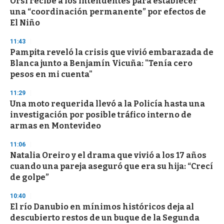
Orsi recibe a los intendentes para establecer
una “coordinación permanente” por efectos de
El Niño
11:43
Pampita reveló la crisis que vivió embarazada de
Blanca junto a Benjamín Vicuña: "Tenía cero
pesos en mi cuenta"
11:29
Una moto requerida llevó a la Policía hasta una
investigación por posible tráfico interno de
armas en Montevideo
11:06
Natalia Oreiro y el drama que vivió a los 17 años
cuando una pareja aseguró que era su hija: “Crecí
de golpe”
10:40
El río Danubio en mínimos históricos deja al
descubierto restos de un buque de la Segunda