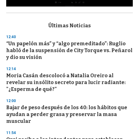
0
s
e
c
Últimas Noticias
o
n
12:40
d
“Un papelón más” y “algo premeditado”: Ruglio
s
o
habló de la suspensión de City Torque vs. Peñarol
f
y dio su visión
3
3
s
12:14
e
Moria Casán descolocó a Natalia Oreiro al
c
revelar su insólito secreto para lucir radiante:
o
n
"¿Esperma de qué?"
d
s
12:00
Bajar de peso después de los 40: los hábitos que
ayudan a perder grasa y preservar la masa
muscular
11:54