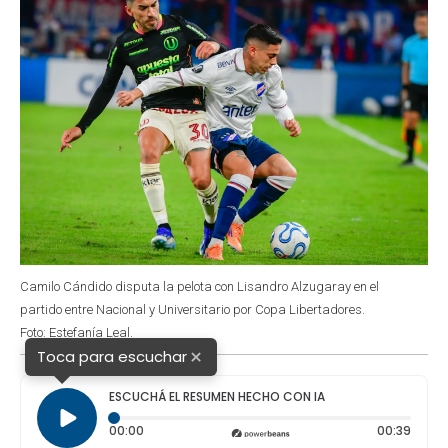
Camilo Cándido disputa la pelota con Lisandro Alzugaray en el
partido entre Nacional y Universitario por Copa Libertadores.
Foto: Estefanía Leal.
×
Toca para escuchar
ESCUCHÁ EL RESUMEN HECHO CON IA
Tiempo transcurrido: 0 segundos
Durac
00:00
00:39