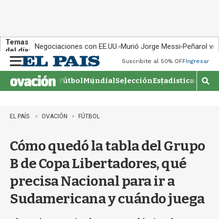
Temas
Negociaciones con EE.UU.
Murió Jorge Messi
Peñarol vs
del día:
Suscribite al 50% OFF
Ingresar
M
e
Fútbol
Mundial
Selección
Estadisticas
Agen
n
M
u
o
s
t
EL PAÍS
OVACIÓN
FÚTBOL
r
a
Cómo quedó la tabla del Grupo
r
b
B de Copa Libertadores, qué
�
s
precisa Nacional para ir a
q
u
Sudamericana y cuándo juega
e
d