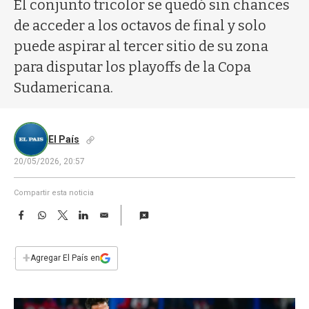
a
El conjunto tricolor se quedó sin chances
de acceder a los octavos de final y solo
puede aspirar al tercer sitio de su zona
para disputar los playoffs de la Copa
Sudamericana.
El País
20/05/2026, 20:57
Compartir esta noticia
F
W
T
L
E
a
h
w
i
m
c
a
i
n
a
e
t
t
k
i
+
Agregar El País en
b
s
t
e
l
o
A
e
d
o
p
r
I
k
p
n