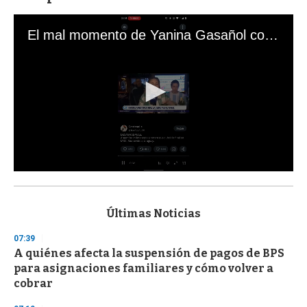
El mal momento de Yanina Gasañol con un hincha argentino en "Subrayado"
0
s
e
c
Últimas Noticias
o
n
07:39
d
A quiénes afecta la suspensión de pagos de BPS
s
o
para asignaciones familiares y cómo volver a
f
cobrar
3
3