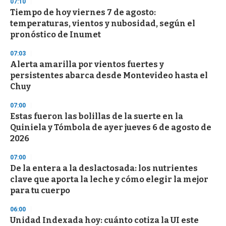
s
07:10
e
Tiempo de hoy viernes 7 de agosto:
c
temperaturas, vientos y nubosidad, según el
o
n
pronóstico de Inumet
d
s
07:03
Alerta amarilla por vientos fuertes y
persistentes abarca desde Montevideo hasta el
Chuy
07:00
Estas fueron las bolillas de la suerte en la
Quiniela y Tómbola de ayer jueves 6 de agosto de
2026
07:00
De la entera a la deslactosada: los nutrientes
clave que aporta la leche y cómo elegir la mejor
para tu cuerpo
06:00
Unidad Indexada hoy: cuánto cotiza la UI este