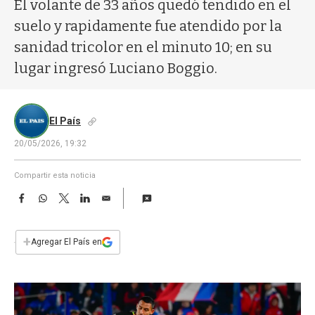
a
El volante de 33 años quedó tendido en el
suelo y rapidamente fue atendido por la
sanidad tricolor en el minuto 10; en su
lugar ingresó Luciano Boggio.
El País
20/05/2026, 19:32
Compartir esta noticia
F
W
T
L
E
a
h
w
i
m
c
a
i
n
a
e
t
t
k
i
+
Agregar El País en
b
s
t
e
l
o
A
e
d
o
p
r
I
k
p
n