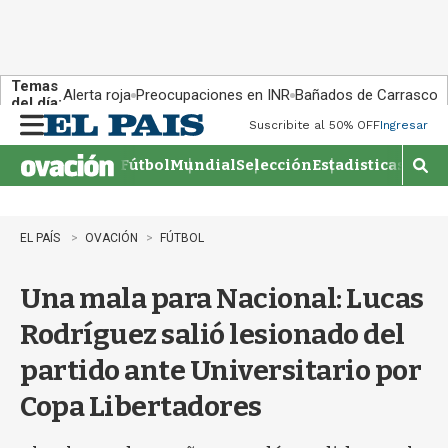
Temas
Alerta roja
Preocupaciones en INR
Bañados de Carrasco
del día:
Suscribite al 50% OFF
Ingresar
M
e
Fútbol
Mundial
Selección
Estadisticas
Agen
n
M
u
o
s
t
EL PAÍS
OVACIÓN
FÚTBOL
r
a
Una mala para Nacional: Lucas
r
b
Rodríguez salió lesionado del
�
s
partido ante Universitario por
q
u
Copa Libertadores
e
d