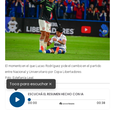
El momento en el que Lucas Rodríguez pide el cambio en el partido
entre Nacional y Universitario por Copa Libertadores.
Foto: Estefanía Leal.
×
Toca para escuchar
ESCUCHÁ EL RESUMEN HECHO CON IA
Tiempo transcurrido: 0 segundos
Durac
00:00
00:38