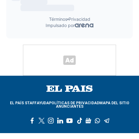
EL PAÍS STAFF
AYUDA
POLÍTICAS DE PRIVACIDAD
MAPA DEL SITIO
ANUNCIANTES
f
t
i
l
y
t
g
w
t
a
w
n
i
o
i
o
h
e
c
i
s
n
u
k
o
a
l
e
t
t
k
t
t
g
t
e