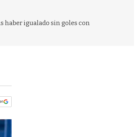
s
q
u
e
s haber igualado sin goles con
d
a
 en