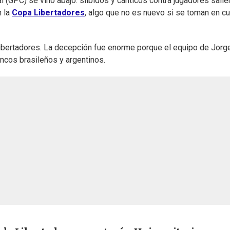
al (GPC) se vino abajo: silbidos y cánticos contra jugadores salie
 la
Copa Libertadores
, algo que no es nuevo si se toman en c
a Libertadores. La decepción fue enorme porque el equipo de Jorg
ncos brasileños y argentinos.