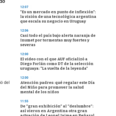
edó
12:07
"Es un mercado en punto de inflexión":
la visión de una tecnológica argentina
que escala su negocio en Uruguay
12:06
Casi todo el país bajo alerta naranja de
Inumet por tormentas muy fuertes y
severas
12:00
El video con el que AUF oficializó a
Diego Forlán como DT de la selección
uruguaya: "La vuelta de la leyenda"
12:00
ió del
Atención padres: qué regalar este Día
del Niño para promover la salud
mental de los niños
11:55
De “gran exhibición” al “deslumbre”:
así vieron en Argentina otra gran
actuación de Leonel Jaime en Peñarol