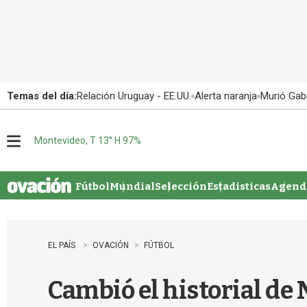
Temas del día:
Relación Uruguay - EE.UU.
Alerta naranja
Murió Gabr
Montevideo, T 13° H 97%
M
e
n
u
Fútbol
Mundial
Selección
Estadisticas
Agenda
EL PAÍS
OVACIÓN
FÚTBOL
Cambió el historial de 