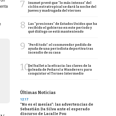
ron
7
Inumet prevé que "lo más intenso" del
uenta
ciclón extratropical se dará la noche del
jueves y madrugada del viernes
8
e
Las "presiones" de Estados Unidos que ha
recibido el gobierno en este período y
qué diálogo se está manteniendo
9
"Perdí todo": el conmovedor pedido de
ayuda de una periodista deportiva tras
incendio de su casa
10
Del ballet a la eficacia: las claves de la
goleada de Peñarol a Wanderers para
conquistar el Torneo Intermedio
Últimas Noticias
12:17
"No es el mesías": las advertencias de
Sebastián Da Silva ante el esperado
discurso de Lacalle Pou