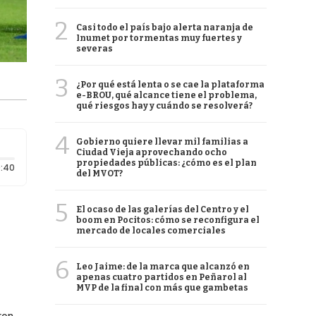
2
Casi todo el país bajo alerta naranja de
Inumet por tormentas muy fuertes y
severas
3
¿Por qué está lenta o se cae la plataforma
e-BROU, qué alcance tiene el problema,
qué riesgos hay y cuándo se resolverá?
4
Gobierno quiere llevar mil familias a
Ciudad Vieja aprovechando ocho
propiedades públicas: ¿cómo es el plan
Duración: 40 segundos
:40
del MVOT?
5
El ocaso de las galerías del Centro y el
boom en Pocitos: cómo se reconfigura el
mercado de locales comerciales
6
Leo Jaime: de la marca que alcanzó en
apenas cuatro partidos en Peñarol al
MVP de la final con más que gambetas