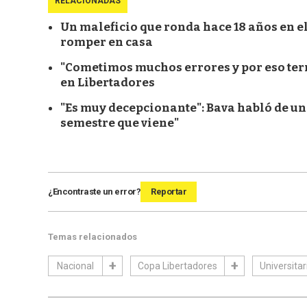
RELACIONADAS
Un maleficio que ronda hace 18 años en e
romper en casa
"Cometimos muchos errores y por eso ter
en Libertadores
"Es muy decepcionante": Bava habló de un 
semestre que viene"
¿Encontraste un error?
Reportar
Temas relacionados
Nacional
Copa Libertadores
Universita