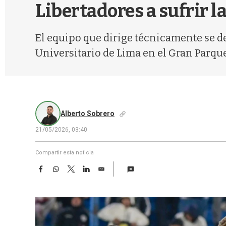
Libertadores a sufrir l
El equipo que dirige técnicamente se d
Universitario de Lima en el Gran Parque
Alberto Sobrero
21/05/2026, 03:40
Compartir esta noticia
F
W
T
L
E
a
h
w
i
m
c
a
i
n
a
e
t
t
k
i
b
s
t
e
l
o
A
e
d