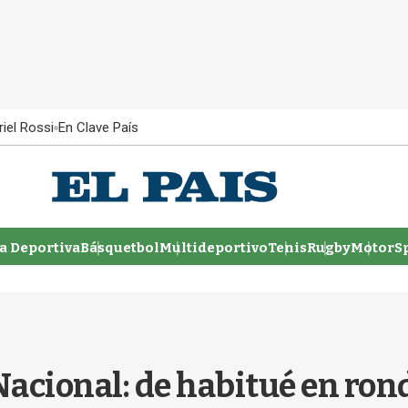
iel Rossi
En Clave País
 Deportiva
Básquetbol
Multideportivo
Tenis
Rugby
MotorSp
Nacional: de habitué en ron