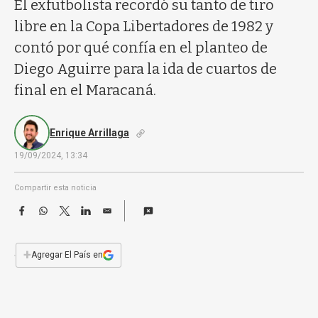
a
El exfutbolista recordó su tanto de tiro
libre en la Copa Libertadores de 1982 y
contó por qué confía en el planteo de
Diego Aguirre para la ida de cuartos de
final en el Maracaná.
Enrique Arrillaga
19/09/2024, 13:34
Compartir esta noticia
F
W
T
L
E
a
h
w
i
m
c
a
i
n
a
e
t
t
k
i
+
Agregar El País en
b
s
t
e
l
o
A
e
d
o
p
r
I
k
p
n