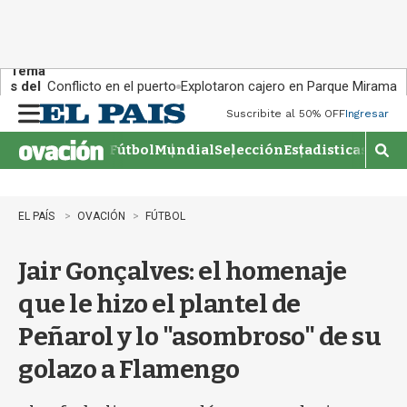
Tema
s del
Conflicto en el puerto
Explotaron cajero en Parque Miramar
día:
Suscribite al 50% OFF
Ingresar
M
e
Fútbol
Mundial
Selección
Estadisticas
Agen
n
M
u
o
s
t
EL PAÍS
OVACIÓN
FÚTBOL
r
a
Jair Gonçalves: el homenaje
r
b
que le hizo el plantel de
�
s
Peñarol y lo "asombroso" de su
q
u
golazo a Flamengo
e
d