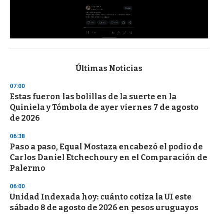
0
s
e
c
Últimas Noticias
o
n
07:00
d
Estas fueron las bolillas de la suerte en la
s
o
Quiniela y Tómbola de ayer viernes 7 de agosto
f
de 2026
3
3
s
06:38
e
Paso a paso, Equal Mostaza encabezó el podio de
c
Carlos Daniel Etchechoury en el Comparación de
o
n
Palermo
d
s
06:00
Unidad Indexada hoy: cuánto cotiza la UI este
sábado 8 de agosto de 2026 en pesos uruguayos