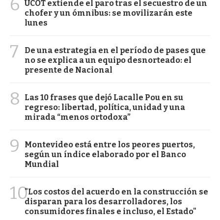
6
UCOT extiende el paro tras el secuestro de un
chofer y un ómnibus: se movilizarán este
lunes
7
De una estrategia en el período de pases que
no se explica a un equipo desnorteado: el
presente de Nacional
8
Las 10 frases que dejó Lacalle Pou en su
regreso: libertad, política, unidad y una
mirada “menos ortodoxa”
9
Montevideo está entre los peores puertos,
según un índice elaborado por el Banco
Mundial
10
"Los costos del acuerdo en la construcción se
disparan para los desarrolladores, los
consumidores finales e incluso, el Estado"