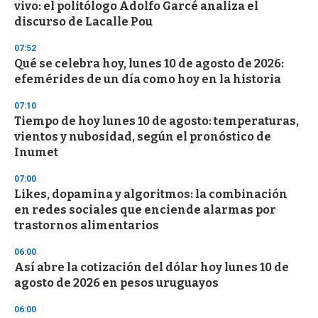
o
vivo: el politólogo Adolfo Garcé analiza el
f
discurso de Lacalle Pou
3
3
s
07:52
e
Qué se celebra hoy, lunes 10 de agosto de 2026:
c
efemérides de un día como hoy en la historia
o
n
d
07:10
s
Tiempo de hoy lunes 10 de agosto: temperaturas,
vientos y nubosidad, según el pronóstico de
Inumet
07:00
Likes, dopamina y algoritmos: la combinación
en redes sociales que enciende alarmas por
trastornos alimentarios
06:00
Así abre la cotización del dólar hoy lunes 10 de
agosto de 2026 en pesos uruguayos
06:00