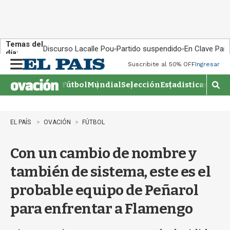
Temas del
Discurso Lacalle Pou
Partido suspendido
En Clave País
día:
Suscribite al 50% OFF
Ingresar
M
e
Fútbol
Mundial
Selección
Estadisticas
Agen
n
M
u
o
s
t
EL PAÍS
OVACIÓN
FÚTBOL
r
a
Con un cambio de nombre y
r
b
también de sistema, este es el
�
s
probable equipo de Peñarol
q
u
para enfrentar a Flamengo
e
d