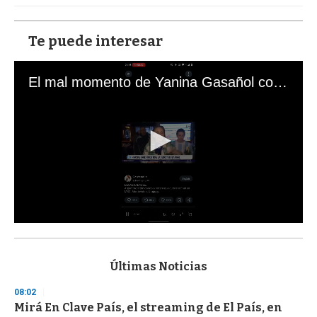
Te puede interesar
El mal momento de Yanina Gasañol con un hincha argentino en "Subrayado"
0
s
e
c
Últimas Noticias
o
n
08:02
d
Mirá En Clave País, el streaming de El País, en
s