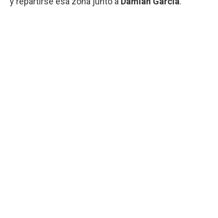
y repartirse esa zona junto a
Damián García
.