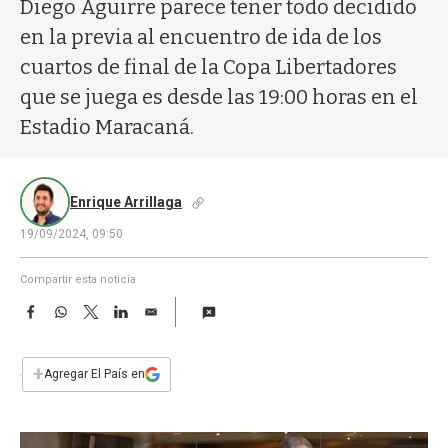
a
Diego Aguirre parece tener todo decidido
en la previa al encuentro de ida de los
cuartos de final de la Copa Libertadores
que se juega es desde las 19:00 horas en el
Estadio Maracaná.
Enrique Arrillaga
19/09/2024, 09:50
Compartir esta noticia
F
W
T
L
E
a
h
w
i
m
c
a
i
n
a
e
t
t
k
i
+
Agregar El País en
b
s
t
e
l
o
A
e
d
o
p
r
I
k
p
n