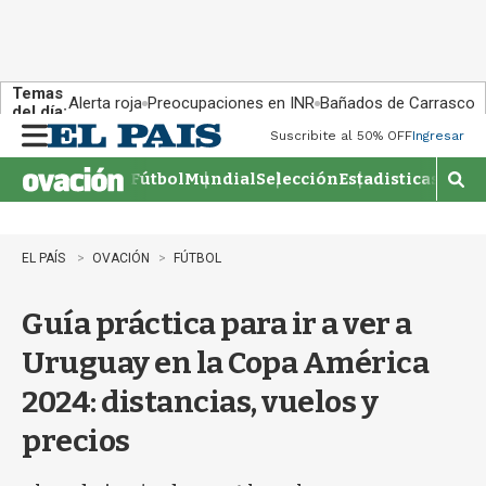
Temas
Alerta roja
Preocupaciones en INR
Bañados de Carrasco
del día:
Suscribite al 50% OFF
Ingresar
M
e
Fútbol
Mundial
Selección
Estadisticas
Agen
n
M
u
o
s
t
EL PAÍS
OVACIÓN
FÚTBOL
r
a
Guía práctica para ir a ver a
r
b
Uruguay en la Copa América
�
s
2024: distancias, vuelos y
q
u
precios
e
d