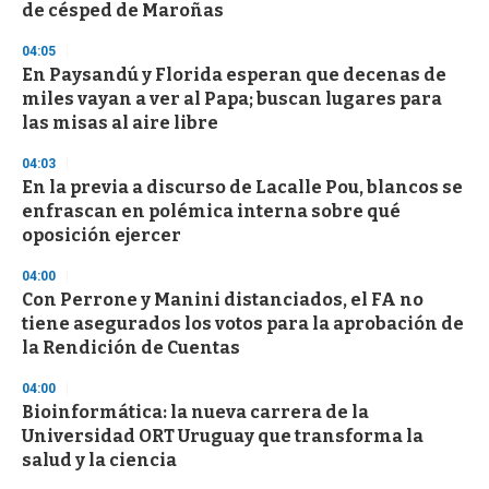
e
de césped de Maroñas
c
o
04:05
n
d
En Paysandú y Florida esperan que decenas de
s
miles vayan a ver al Papa; buscan lugares para
las misas al aire libre
04:03
En la previa a discurso de Lacalle Pou, blancos se
enfrascan en polémica interna sobre qué
oposición ejercer
04:00
Con Perrone y Manini distanciados, el FA no
tiene asegurados los votos para la aprobación de
la Rendición de Cuentas
04:00
Bioinformática: la nueva carrera de la
Universidad ORT Uruguay que transforma la
salud y la ciencia