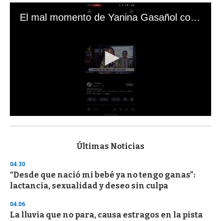
El mal momento de Yanina Gasañol con un hincha argentino en "Subrayado"
0
s
e
c
Últimas Noticias
o
n
04:30
d
“Desde que nació mi bebé ya no tengo ganas”:
s
o
lactancia, sexualidad y deseo sin culpa
f
3
04:06
3
s
La lluvia que no para, causa estragos en la pista