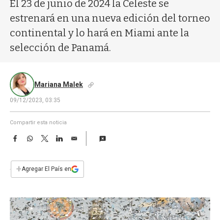
a
El 23 de junio de 2024 la Celeste se
estrenará en una nueva edición del torneo
continental y lo hará en Miami ante la
selección de Panamá.
Mariana Malek
09/12/2023, 03:35
Compartir esta noticia
F
W
T
L
E
a
h
w
i
m
c
a
i
n
a
e
t
t
k
i
+
Agregar El País en
b
s
t
e
l
o
A
e
d
o
p
r
I
k
p
n