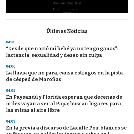
0
s
e
c
Últimas Noticias
o
n
04:30
d
“Desde que nació mi bebé ya no tengo ganas”:
s
o
lactancia, sexualidad y deseo sin culpa
f
3
04:06
3
s
La lluvia que no para, causa estragos en la pista
e
de césped de Maroñas
c
o
04:05
n
d
En Paysandú y Florida esperan que decenas de
s
miles vayan a ver al Papa; buscan lugares para
las misas al aire libre
04:03
En la previa a discurso de Lacalle Pou, blancos se