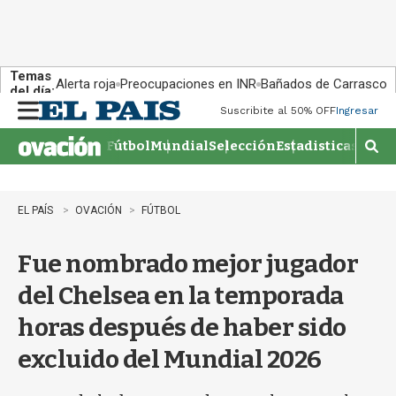
Temas
Alerta roja
Preocupaciones en INR
Bañados de Carrasco
del día:
Suscribite al 50% OFF
Ingresar
M
e
Fútbol
Mundial
Selección
Estadisticas
Agen
n
M
u
o
s
t
EL PAÍS
OVACIÓN
FÚTBOL
r
a
Fue nombrado mejor jugador
r
b
del Chelsea en la temporada
�
s
horas después de haber sido
q
u
excluido del Mundial 2026
e
d