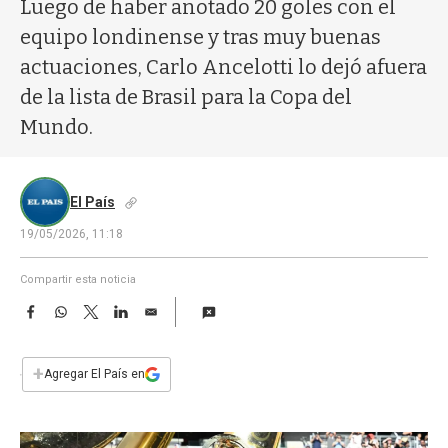
a
Luego de haber anotado 20 goles con el
equipo londinense y tras muy buenas
actuaciones, Carlo Ancelotti lo dejó afuera
de la lista de Brasil para la Copa del
Mundo.
El País
19/05/2026, 11:18
Compartir esta noticia
F
W
T
L
E
a
h
w
i
m
c
a
i
n
a
e
t
t
k
i
+
Agregar El País en
b
s
t
e
l
o
A
e
d
o
p
r
I
k
p
n