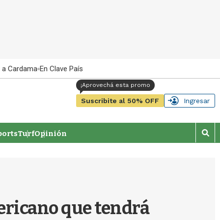
 a Cardama
En Clave País
Suscribite al 50% OFF
Ingresar
orts
Turf
Opinión
M
o
s
t
r
a
r
ericano que tendrá
b
�