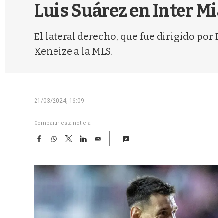
Luis Suárez en Inter M
El lateral derecho, que fue dirigido po
Xeneize a la MLS.
21/03/2024, 16:09
Compartir esta noticia
F
W
T
L
E
a
h
w
i
m
c
a
i
n
a
e
t
t
k
i
b
s
t
e
l
o
A
e
d
o
p
r
I
k
p
n