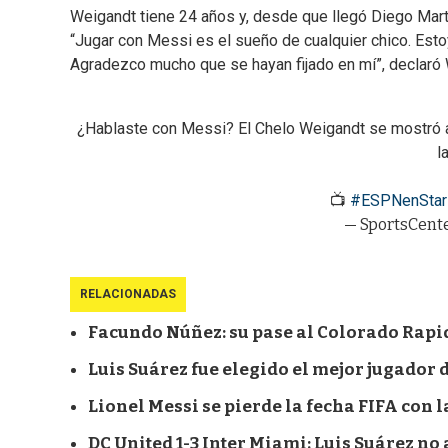
Weigandt tiene 24 años y, desde que llegó Diego Mart
“Jugar con Messi es el sueño de cualquier chico. Esto
Agradezco mucho que se hayan fijado en mí”, declaró 
¿Hablaste con Messi? El Chelo Weigandt se mostró a
l
📺
#ESPNenStar
— SportsCent
RELACIONADAS
Facundo Núñez: su pase al Colorado Rapid
Luis Suárez fue elegido el mejor jugador d
Lionel Messi se pierde la fecha FIFA con l
DC United 1-3 Inter Miami: Luis Suárez no