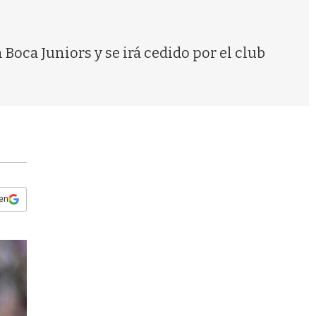
s
q
u
e
Boca Juniors y se irá cedido por el club
d
a
 en