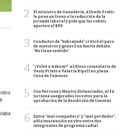
2
El ministro de Ganadería, Alfredo Fratti,
le pone un freno a la reducción de la
jornada laboral y pide que los robots
aporten al BPS
3
Conductor de "Subrayado" criticó el paro
de maestros y generó un fuerte debate:
"No tiene sentido"
4
"¡Volvé a Adeom!": el filoso comentario de
Yesty Prieto a Valeria Ripoll en plena
Cena de Famosos
5
Con Perrone y Manini distanciados, el FA
cidos
no tiene asegurados los votos para la
t
.
aprobación de la Rendición de Cuentas
staba
6
Entre "mal compañero" y "mal perdedor",
altísima tensión en vivo entre dos
integrantes de programa radial