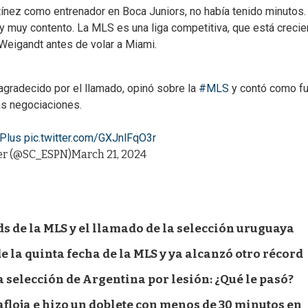
ínez como entrenador en Boca Juniors, no había tenido minutos.
y muy contento. La MLS es una liga competitiva, que está crecie
Weigandt antes de volar a Miami.
gradecido por el llamado, opinó sobre la
#MLS
y contó como f
as negociaciones.
Plus
pic.twitter.com/GXJnlFqO3r
er (@SC_ESPN)
March 21, 2024
s de la MLS y el llamado de la selección uruguaya
e la quinta fecha de la MLS y ya alcanzó otro récord
a selección de Argentina por lesión: ¿Qué le pasó?
 afloja e hizo un doblete con menos de 30 minutos en