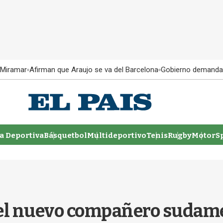
 Miramar
Afirman que Araujo se va del Barcelona
Gobierno demanda
 Deportiva
Básquetbol
Multideportivo
Tenis
Rugby
MotorSp
 el nuevo compañero sudam