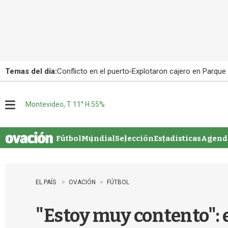
Temas del día:
Conflicto en el puerto
Explotaron cajero en Parque
Montevideo, T 11° H 55%
M
e
n
u
Fútbol
Mundial
Selección
Estadisticas
Agenda
EL PAÍS
OVACIÓN
FÚTBOL
"Estoy muy contento":