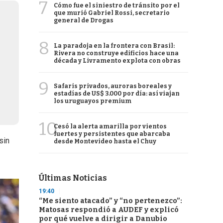
7
Cómo fue el siniestro de tránsito por el
que murió Gabriel Rossi, secretario
general de Drogas
8
La paradoja en la frontera con Brasil:
Rivera no construye edificios hace una
década y Livramento explota con obras
9
Safaris privados, auroras boreales y
estadías de US$ 3.000 por día: así viajan
los uruguayos premium
10
Cesó la alerta amarilla por vientos
fuertes y persistentes que abarcaba
sin
desde Montevideo hasta el Chuy
Últimas Noticias
19:40
“Me siento atacado” y “no pertenezco”:
Matosas respondió a AUDEF y explicó
por qué vuelve a dirigir a Danubio