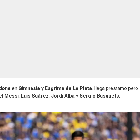
adona
en
Gimnasia y Esgrima de La Plata
, llega préstamo pero 
el Messi
,
Luis Suárez
,
Jordi Alba
y
Sergio Busquets
.