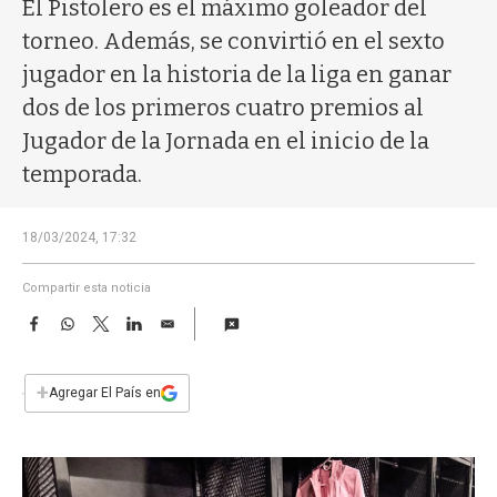
a
El Pistolero es el máximo goleador del
torneo. Además, se convirtió en el sexto
jugador en la historia de la liga en ganar
dos de los primeros cuatro premios al
Jugador de la Jornada en el inicio de la
temporada.
18/03/2024, 17:32
Compartir esta noticia
F
W
T
L
E
a
h
w
i
m
c
a
i
n
a
e
t
t
k
i
+
Agregar El País en
b
s
t
e
l
o
A
e
d
o
p
r
I
k
p
n