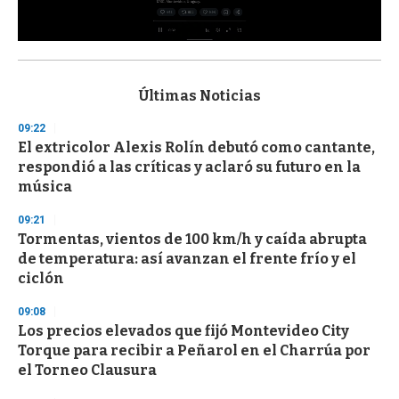
0
s
e
c
Últimas Noticias
o
n
09:22
d
El extricolor Alexis Rolín debutó como cantante,
s
o
respondió a las críticas y aclaró su futuro en la
f
música
3
3
s
09:21
e
Tormentas, vientos de 100 km/h y caída abrupta
c
de temperatura: así avanzan el frente frío y el
o
n
ciclón
d
s
09:08
Los precios elevados que fijó Montevideo City
Torque para recibir a Peñarol en el Charrúa por
el Torneo Clausura