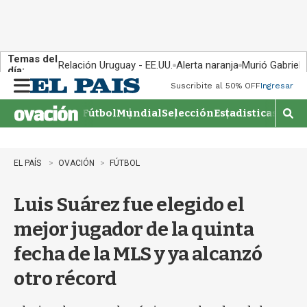
Temas del
Relación Uruguay - EE.UU.
Alerta naranja
Murió Gabriel 
día:
Suscribite al 50% OFF
Ingresar
M
e
Fútbol
Mundial
Selección
Estadisticas
Agen
n
M
u
o
s
t
EL PAÍS
OVACIÓN
FÚTBOL
r
a
Luis Suárez fue elegido el
r
b
mejor jugador de la quinta
�
s
fecha de la MLS y ya alcanzó
q
u
otro récord
e
d