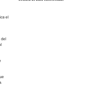
ica el
del
l
e
que
a.