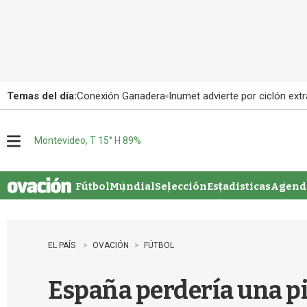
Temas del día:
Conexión Ganadera
Inumet advierte por ciclón extr
Montevideo, T 15° H 89%
M
e
n
u
Fútbol
Mundial
Selección
Estadisticas
Agenda
EL PAÍS
OVACIÓN
FÚTBOL
España perdería una pi