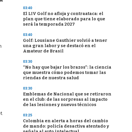
03:40
El LIV Golf no afloja y contraataca: el
plan que tiene elaborado para lo que
será la temporada 2027
03:40
Golf: Lousiane Gauthier volvió a tener
una gran labor y se destacó en el
n
Amateur de Brasil
03:30
“No hay que bajar los brazos”: la ciencia
que muestra cómo podemos tomar las
riendas de nuestra salud
03:30
Emblemas de Nacional que se retiraron
en el club: de las sorpresas al impacto
de las lesiones y nuevos técnicos
t.
03:25
Colombia en alerta a horas del cambio
de mando: policía desactiva atentado y
señala al auto intelectual