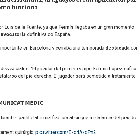
cómo funciona
or Luis de la Fuente, ya que Fermín llegaba en un gran momento
nvocatoria
definitiva de España.
importante en Barcelona y cerraba una temporada
destacada
co
edes sociales: "El jugador del primer equipo Fermín López sufrió
etatarso del pie derecho. El jugador será sometido a tratamiento
𝗨𝗡𝗜𝗖𝗔𝗧 𝗠𝗘̀𝗗𝗜𝗖
rant el partit d’ahir una fractura al cinquè metatarsià del peu dre
tament quirúrgic.
pic.twitter.com/Exo4AxdPn2