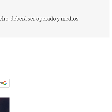
s
q
u
e
echo, deberá ser operado y medios
d
a
 en