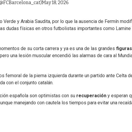
(@FCBarcelona_cat)
May 18, 2026
 Verde y Arabia Saudita, por lo que la ausencia de Fermín modif
nas dudas físicas en otros futbolistas importantes como Lamine
 momentos de su corta carrera y ya es una de las grandes
figuras
 pero una lesión muscular encendió las alarmas de cara al Mundia
eps femoral de la pierna izquierda durante un partido ante Celta d
da con el conjunto catalán.
cción española son optimistas con su
recuperación
y esperan 
unque manejando con cautela los tiempos para evitar una recaíd