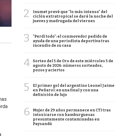
2
Inumet prevé que "lo más intenso" del
ciclón extratropical se dará la noche del
jueves y madrugada del viernes
3
"Perdí todo": el conmovedor pedido de
ayuda de una periodista deportiva tras
incendio de su casa
4
Sorteo del 5 de Oro de este miércoles 5 de
agosto de 2026: números sorteados,
pozos y aciertos
5
El primer gol del argentino Leonel Jaime
en Peñarol: en una final y con una
definición de lujo
imas
erda
6
Mujer de 29 años permanece en CTI tras
intoxicarse con hamburguesas
presuntamente contaminadas en
Paysandú
a