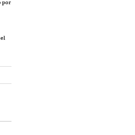
o por
 el