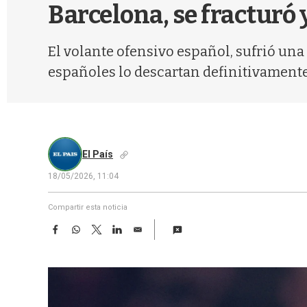
Barcelona, se fracturó 
El volante ofensivo español, sufrió una
españoles lo descartan definitivamente
El País
18/05/2026, 11:04
Compartir esta noticia
F
W
T
L
E
a
h
w
i
m
c
a
i
n
a
e
t
t
k
i
b
s
t
e
l
o
A
e
d