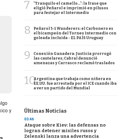
7
"Tranquilo el camello...": la frase que
eligió Peñarol e imprimió en pilusos
para festejar el Intermedio
8
Peñarol 5-1 Wanderers: el Carbonero es
el bicampeón del Torneo Intermedio con
goleada incluida - EL PAÍS Uruguay
9
Conexión Ganadera: Justicia prorrogó
las cautelares; Cabral denunció
amenazas y Carrasco reclamó traslados
10
Argentina que trabaja como niñera en
EE.UU. fue arrestada por el ICE cuando iba
a ver un partido del Mundial
algo
xico y
Últimas Noticias
03:46
Ataque sobre Kiev: las defensas no
logran detener misiles rusos y
Zelenski lanza una advertencia
a