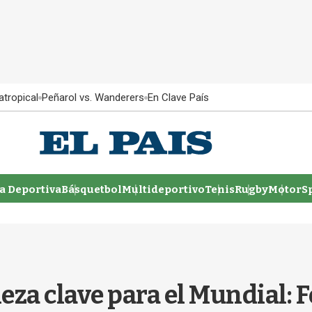
atropical
Peñarol vs. Wanderers
En Clave País
 Deportiva
Básquetbol
Multideportivo
Tenis
Rugby
MotorSp
eza clave para el Mundial: F