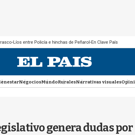
rrasco
Líos entre Policía e hinchas de Peñarol
En Clave País
ienestar
Negocios
Mundo
Rurales
Narrativas visuales
Opin
egislativo genera dudas por 