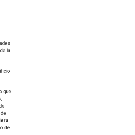
idades
de la
ficio
lo que
s,
 de
 de
iera
ro de