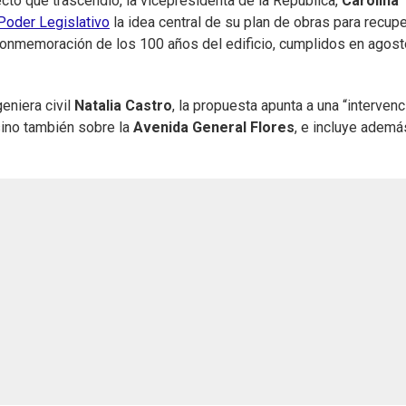
to que trascendió, la vicepresidenta de la República,
Carolina
Poder Legislativo
la idea central de su plan de obras para recupe
 conmemoración de los 100 años del edificio, cumplidos en agos
geniera civil
Natalia Castro
, la propuesta apunta a una “intervenc
 sino también sobre la
Avenida General Flores
, e incluye ademá