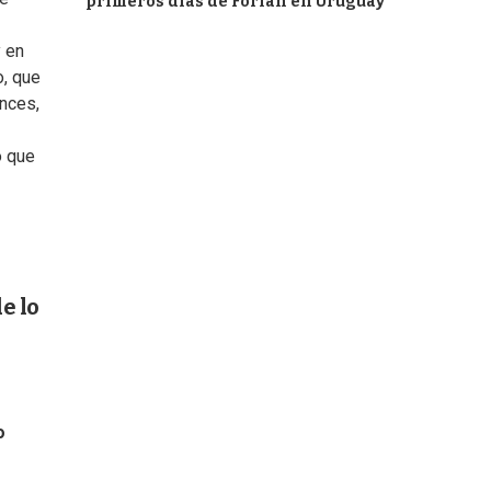
primeros días de Forlán en Uruguay
y en
o, que
onces,
ó que
e lo
o