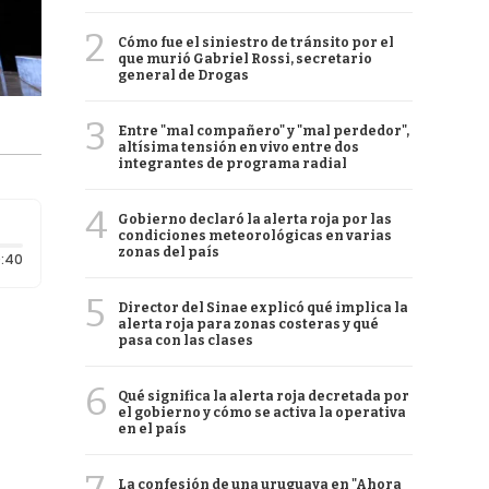
2
Cómo fue el siniestro de tránsito por el
que murió Gabriel Rossi, secretario
general de Drogas
3
Entre "mal compañero" y "mal perdedor",
altísima tensión en vivo entre dos
integrantes de programa radial
4
Gobierno declaró la alerta roja por las
condiciones meteorológicas en varias
zonas del país
Duración: 40 segundos
:40
5
Director del Sinae explicó qué implica la
alerta roja para zonas costeras y qué
pasa con las clases
6
Qué significa la alerta roja decretada por
el gobierno y cómo se activa la operativa
en el país
La confesión de una uruguaya en "Ahora