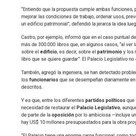
“Entiendo que la propuesta cumple ambas funciones, 
mejorar las condiciones de trabajo, ordenar usos, pr
un edificio patrimonial”, defendió la jerarca la idea lu
Castro, por ejemplo, informó que en el caso puntual de
más de 300.000 libros que, en algunos casos, “al ver l
sobre el
edificio
, es decir, sobre el
patrimonio
y los 
libro que se quiere guardar”. El Palacio Legislativo no
También, agregó la ingeniera, se han detectado problem
los
funcionarios
que se desempeñan diariamente en es
descritos.
Y es que, entre los diferentes
partidos políticos
que 
necesidad de restaurar el
Palacio Legislativo
, aunqu
de parte de la
oposición
por lo ambiciosa —incluye un
hay US$ 10 millones presupuestados para la obra pro
“El Palacio tiene una enorme carga funcional, como 