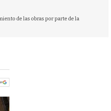
s
q
u
e
ento de las obras por parte de la
d
a
 en