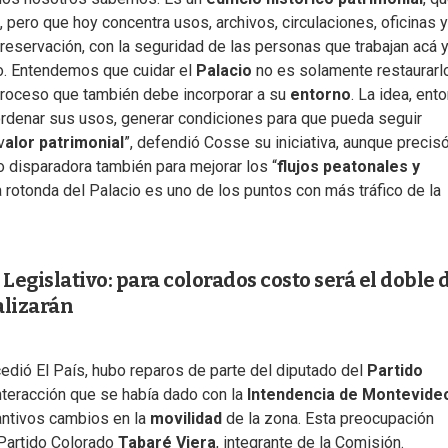
pero que hoy concentra usos, archivos, circulaciones, oficinas y
eservación, con la seguridad de las personas que trabajan acá 
o. Entendemos que cuidar el
Palacio
no es solamente restaurarl
 proceso que también debe incorporar a su
entorno
. La idea, ent
 ordenar sus usos, generar condiciones para que pueda seguir
v
alor patrimonial
”, defendió Cosse su iniciativa, aunque precis
 disparadora también para mejorar los “
flujos peatonales y
a rotonda del Palacio es uno de los puntos con más tráfico de la
Legislativo: para colorados costo será el doble d
alizarán
cedió El País, hubo reparos de parte del diputado del
Partido
nteracción que se había dado con la
Intendencia de Montevide
antivos cambios en la
movilidad
de la zona. Esta preocupación
 Partido Colorado
Tabaré Viera
, integrante de la Comisión.