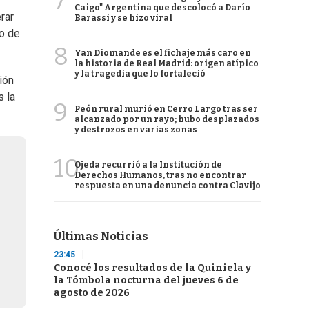
7
Caigo" Argentina que descolocó a Darío
rar
Barassi y se hizo viral
to de
8
Yan Diomande es el fichaje más caro en
la historia de Real Madrid: origen atípico
y la tragedia que lo fortaleció
ión
s la
9
Peón rural murió en Cerro Largo tras ser
alcanzado por un rayo; hubo desplazados
y destrozos en varias zonas
10
Ojeda recurrió a la Institución de
Derechos Humanos, tras no encontrar
respuesta en una denuncia contra Clavijo
Últimas Noticias
23:45
Conocé los resultados de la Quiniela y
la Tómbola nocturna del jueves 6 de
agosto de 2026