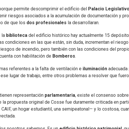
porque permite descomprimir el edificio del
Palacio Legislativ
evenir riesgos asociados a la acumulación de documentación y pr
ego de que los
dos profesionales
la desarrollaran.
 la
biblioteca
del edificio histórico hay actualmente 15 depósit
as condiciones en las que están, sin duda, incrementan el riesgo
riesgos de incendio, pero también con las condiciones del propi
 cuenta con habilitación de
Bomberos
.
as referentes a la falta de ventilación e
iluminación
adecuada 
e lugar de trabajo, entre otros problemas a resolver que fuer
tienen representación
parlamentaria
, existe el consenso sobre
e la propuesta original de Cosse fue duramente criticada en parti
 CAIF, un hogar estudiantil, una semipeatonal— y lo costosa, cua
yectada.
todos nosotros sabemos. Es un
edificio histórico patrimonial
, q