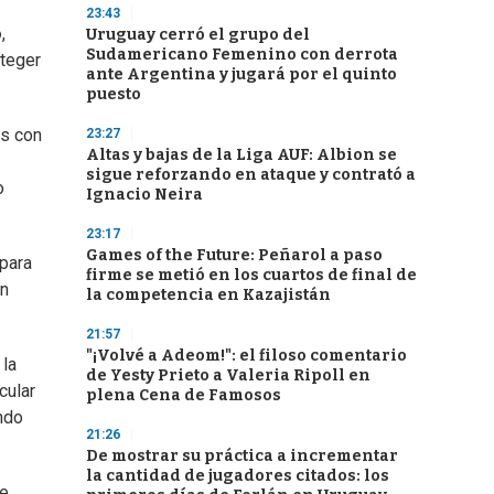
23:43
o
,
Uruguay cerró el grupo del
Sudamericano Femenino con derrota
oteger
ante Argentina y jugará por el quinto
puesto
os con
23:27
Altas y bajas de la Liga AUF: Albion se
sigue reforzando en ataque y contrató a
o
Ignacio Neira
23:17
Games of the Future: Peñarol a paso
para
firme se metió en los cuartos de final de
on
la competencia en Kazajistán
21:57
"¡Volvé a Adeom!": el filoso comentario
 la
de Yesty Prieto a Valeria Ripoll en
cular
plena Cena de Famosos
ndo
21:26
De mostrar su práctica a incrementar
la cantidad de jugadores citados: los
ue