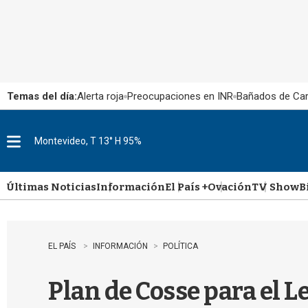
Temas del día:
Alerta roja
Preocupaciones en INR
Bañados de Ca
Montevideo, T 13° H 95%
M
e
n
u
Últimas Noticias
Información
El País +
Ovación
TV Show
B
EL PAÍS
INFORMACIÓN
POLÍTICA
Plan de Cosse para el L