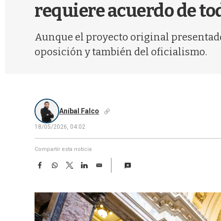
requiere acuerdo de to
Aunque el proyecto original presentado
oposición y también del oficialismo.
Aníbal Falco
18/05/2026, 04:02
Compartir esta noticia
F
W
T
L
E
a
h
w
i
m
c
a
i
n
a
e
t
t
k
i
b
s
t
e
l
o
A
e
d