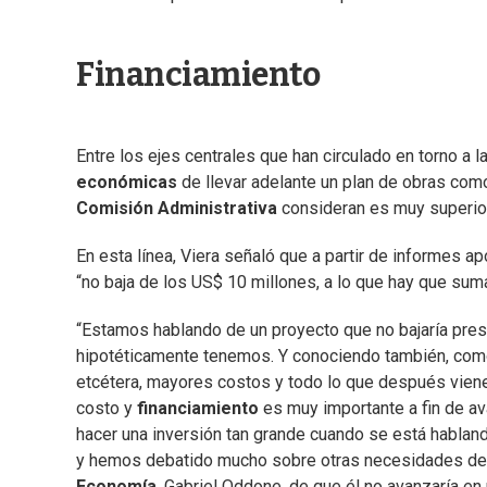
Financiamiento
Entre los ejes centrales que han circulado en torno a l
económicas
de llevar adelante un plan de obras como
Comisión Administrativa
consideran es muy superior
En esta línea, Viera señaló que a partir de informes a
“no baja de los US$ 10 millones, a lo que hay que sum
“Estamos hablando de un proyecto que no bajaría pres
hipotéticamente tenemos. Y conociendo también, como 
etcétera, mayores costos y todo lo que después viene
costo y
financiamiento
es muy importante a fin de av
hacer una inversión tan grande cuando se está hablan
y hemos debatido mucho sobre otras necesidades del p
Economía
, Gabriel Oddone, de que él no avanzaría en