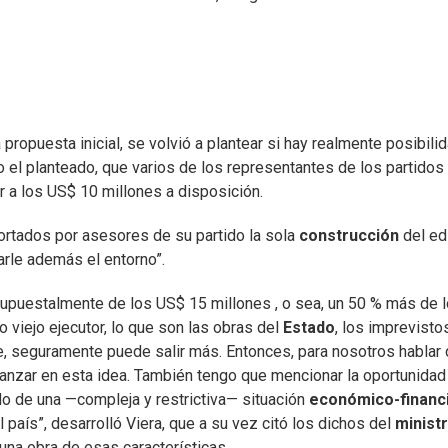
a propuesta inicial, se volvió a plantear si hay realmente posibil
 el planteado, que varios de los representantes de los partidos 
 a los US$ 10 millones a disposición.
portados por asesores de su partido la sola
construcción
del edi
arle además el entorno”.
upuestalmente de los US$ 15 millones , o sea, un 50 % más de 
viejo ejecutor, lo que son las obras del
Estado
, los imprevisto
, seguramente puede salir más. Entonces, para nosotros hablar
anzar en esta idea. También tengo que mencionar la oportunidad
do de una —compleja y restrictiva— situación
económico-financ
aís”, desarrolló Viera, que a su vez citó los dichos del
minist
 una obra de esas características.