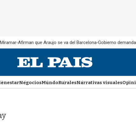
 Miramar
Afirman que Araujo se va del Barcelona
Gobierno demanda
ienestar
Negocios
Mundo
Rurales
Narrativas visuales
Opin
ay