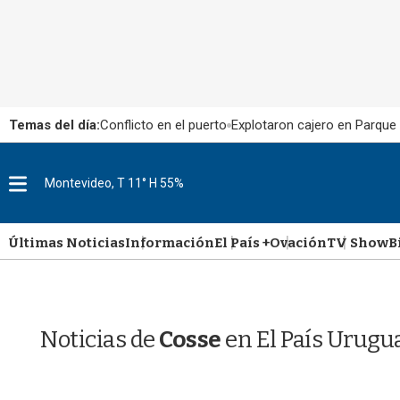
Temas del día:
Conflicto en el puerto
Explotaron cajero en Parque
M
Montevideo, T 11° H 55%
e
n
u
Últimas Noticias
Información
El País +
Ovación
TV Show
B
Noticias de
Cosse
en El País Urugu