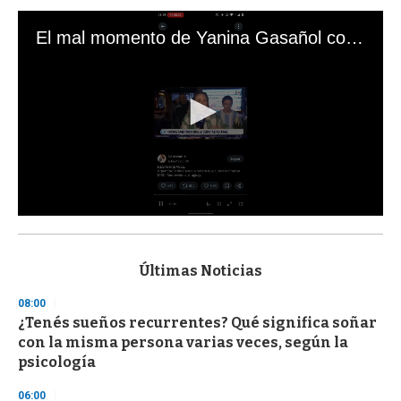
El mal momento de Yanina Gasañol con un hincha argentino en "Subrayado"
0
s
e
c
Últimas Noticias
o
n
08:00
d
¿Tenés sueños recurrentes? Qué significa soñar
s
o
con la misma persona varias veces, según la
f
psicología
3
3
s
06:00