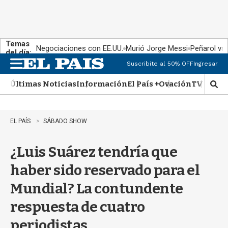
Temas
Negociaciones con EE.UU.
Murió Jorge Messi
Peñarol vs
del día:
Suscribite al 50% OFF
Ingresar
M
e
Últimas Noticias
Información
El País +
Ovación
TV Show
n
M
u
o
s
t
EL PAÍS
SÁBADO SHOW
r
a
¿Luis Suárez tendría que
r
b
haber sido reservado para el
�
s
Mundial? La contundente
q
u
respuesta de cuatro
e
d
periodistas