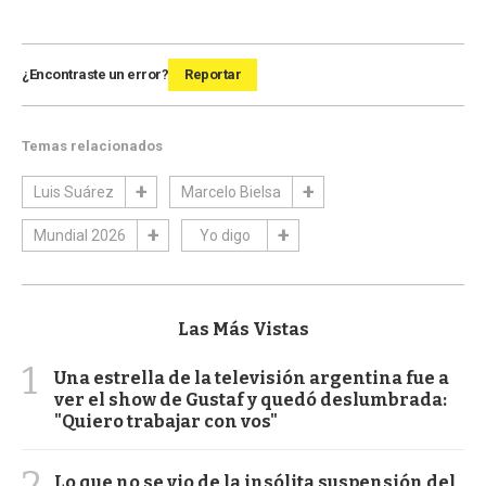
¿Encontraste un error?
Reportar
Temas relacionados
Luis Suárez
Marcelo Bielsa
Mundial 2026
Yo digo
Las Más Vistas
1
Una estrella de la televisión argentina fue a
ver el show de Gustaf y quedó deslumbrada:
"Quiero trabajar con vos"
2
Lo que no se vio de la insólita suspensión del