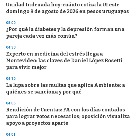
e
Unidad Indexada hoy: cuánto cotiza la UI este
c
domingo 9 de agosto de 2026 en pesos uruguayos
o
n
d
05:00
s
¿Por qué la diabetes y la depresión forman una
pareja cada vez más común?
04:30
Experto en medicina del estrés llega a
Montevideo: las claves de Daniel López Rosetti
para vivir mejor
04:10
La lupa sobre las multas que aplica Ambiente: a
quiénes se sanciona y por qué
04:05
Rendición de Cuentas: FA con los días contados
para lograr votos necesarios; oposición visualiza
apoyo a proyectos aparte
04:01