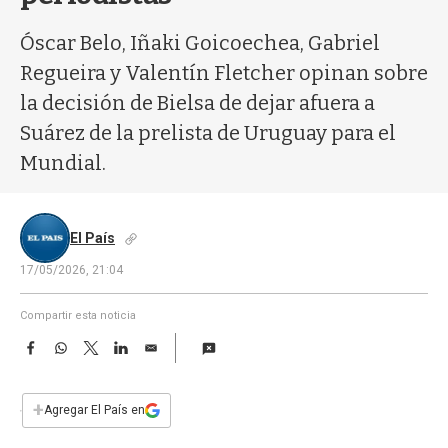
a
Óscar Belo, Iñaki Goicoechea, Gabriel
Regueira y Valentín Fletcher opinan sobre
la decisión de Bielsa de dejar afuera a
Suárez de la prelista de Uruguay para el
Mundial.
El País
17/05/2026, 21:04
Compartir esta noticia
F
W
T
L
E
a
h
w
i
m
c
a
i
n
a
e
t
t
k
i
+
Agregar El País en
b
s
t
e
l
o
A
e
d