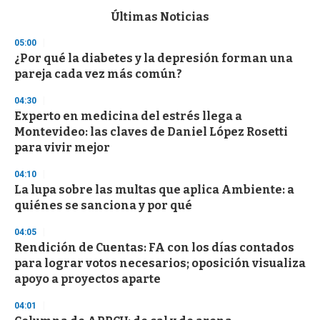
e
c
Últimas Noticias
o
n
05:00
d
¿Por qué la diabetes y la depresión forman una
s
o
pareja cada vez más común?
f
3
04:30
3
s
Experto en medicina del estrés llega a
e
Montevideo: las claves de Daniel López Rosetti
c
para vivir mejor
o
n
d
04:10
s
La lupa sobre las multas que aplica Ambiente: a
quiénes se sanciona y por qué
04:05
Rendición de Cuentas: FA con los días contados
para lograr votos necesarios; oposición visualiza
apoyo a proyectos aparte
04:01