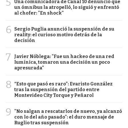
5
Una comunicadora de Canal 10 denunció que
un ómnibus la atropelló, lo siguió y enfrentó
al chofer: "En shock"
6
Sergio Puglia anunció la suspensión de su
reality: el curioso motivo detrás de la
decisión
7
Javier Nóblega: "Fue un hackeo de una red
lumínica, tomaron una decisión un poco
apresurada"
8
“Esto que pasó es raro”: Evaristo González
tras la suspensión del partido entre
Montevideo City Torque y Peñarol
9
"No salgan a rescatarlos de nuevo, ya alcanzó
con lo del año pasado": el duro mensaje de
Ruglio tras suspensión