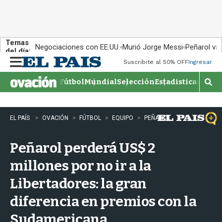
Temas
Negociaciones con EE.UU.
Murió Jorge Messi
Peñarol vs
del día:
Suscribite al 50% OFF
Ingresar
M
e
Fútbol
Mundial
Selección
Estadisticas
Agen
n
M
u
o
s
t
EL PAÍS
OVACIÓN
FÚTBOL
EQUIPO
PEÑAROL
r
a
Peñarol perderá US$ 2
r
b
millones por no ir a la
�
s
Libertadores: la gran
q
u
diferencia en premios con la
e
d
Sudamericana