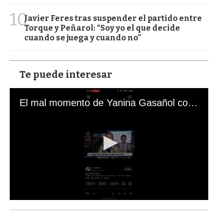
10
Javier Feres tras suspender el partido entre
Torque y Peñarol: “Soy yo el que decide
cuando se juega y cuando no”
Te puede interesar
El mal momento de Yanina Gasañol con un hincha argentino en "Subrayado"
0
s