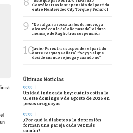
8
“Esto que pasó es raro”: Evaristo
González tras la suspensión del partido
entre Montevideo City Torque y Peñarol
9
"No salgan a rescatarlos de nuevo, ya
alcanzó con lo del año pasado": el duro
mensaje de Ruglio tras suspensión
10
Javier Feres tras suspender el partido
entre Torque y Peñarol: “Soy yo el que
decide cuando se juega y cuando no”
Últimas Noticias
inirá
06:00
Unidad Indexada hoy: cuánto cotiza la
UI este domingo 9 de agosto de 2026 en
pesos uruguayos
05:00
el
¿Por qué la diabetes y la depresión
 un
forman una pareja cada vez más
común?