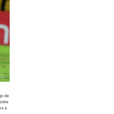
go de
entre
os a