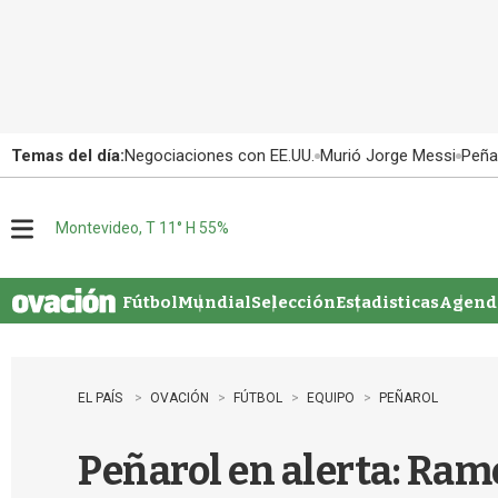
Temas del día:
Negociaciones con EE.UU.
Murió Jorge Messi
Peña
Montevideo, T 11° H 55%
M
e
n
u
Fútbol
Mundial
Selección
Estadisticas
Agenda
EL PAÍS
OVACIÓN
FÚTBOL
EQUIPO
PEÑAROL
Peñarol en alerta: Ramó