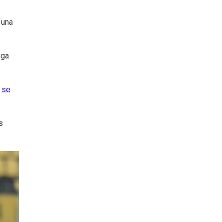
 una
ega
se
s