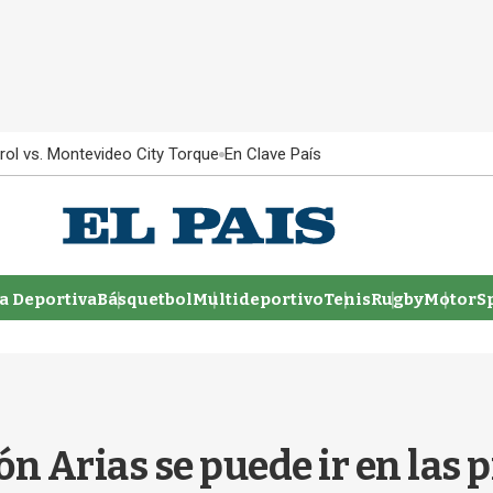
rol vs. Montevideo City Torque
En Clave País
 Deportiva
Básquetbol
Multideportivo
Tenis
Rugby
MotorSp
n Arias se puede ir en las 