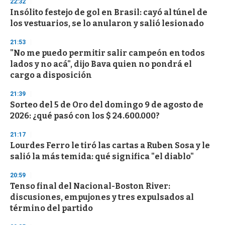
22:32
d
Insólito festejo de gol en Brasil: cayó al túnel de
s
o
los vestuarios, se lo anularon y salió lesionado
f
3
21:53
3
s
"No me puedo permitir salir campeón en todos
e
lados y no acá", dijo Bava quien no pondrá el
c
cargo a disposición
o
n
d
21:39
s
Sorteo del 5 de Oro del domingo 9 de agosto de
2026: ¿qué pasó con los $ 24.600.000?
21:17
Lourdes Ferro le tiró las cartas a Ruben Sosa y le
salió la más temida: qué significa "el diablo"
20:59
Tenso final del Nacional-Boston River:
discusiones, empujones y tres expulsados al
término del partido