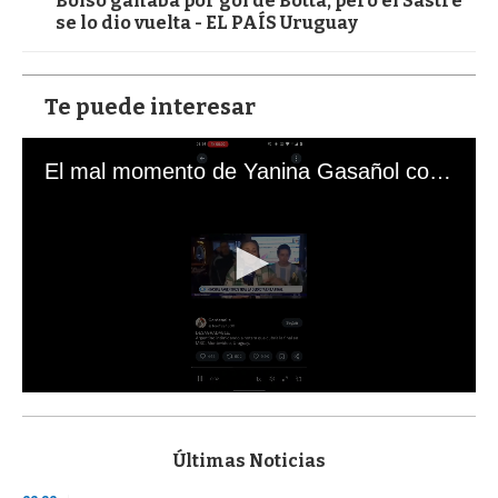
Bolso ganaba por gol de Botta, pero el Sastre
se lo dio vuelta - EL PAÍS Uruguay
Te puede interesar
El mal momento de Yanina Gasañol con un hincha argentino en "Subrayado"
0
s
e
c
Últimas Noticias
o
n