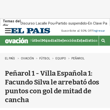
Temas del
Discurso Lacalle Pou
Partido suspendido
En Clave País
día:
Suscribite al 50% OFF
Ingresar
M
e
Fútbol
Mundial
Selección
Estadisticas
Agen
n
M
u
o
s
t
EL PAÍS
OVACIÓN
FÚTBOL
EQUIPO
PEÑAROL
r
a
Peñarol 1 - Villa Española 1:
r
b
Facundo Silva le arrebató dos
�
s
puntos con gol de mitad de
q
u
cancha
e
d