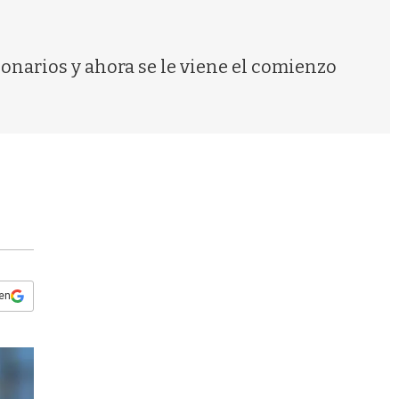
s
q
u
e
onarios y ahora se le viene el comienzo
d
a
 en