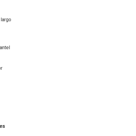
 largo
antel
er
es