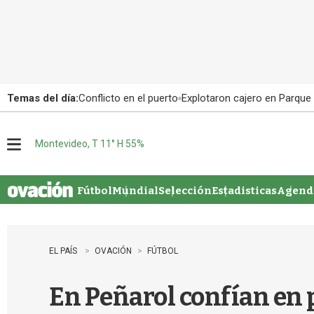
Temas del día:
Conflicto en el puerto
Explotaron cajero en Parque
Montevideo, T 11° H 55%
M
e
n
u
Fútbol
Mundial
Selección
Estadisticas
Agenda
EL PAÍS
OVACIÓN
FÚTBOL
En Peñarol confían en p