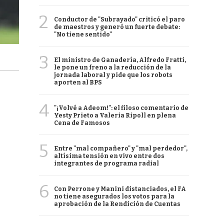
2
Conductor de "Subrayado" criticó el paro
de maestros y generó un fuerte debate:
"No tiene sentido"
3
El ministro de Ganadería, Alfredo Fratti,
le pone un freno a la reducción de la
jornada laboral y pide que los robots
aporten al BPS
4
"¡Volvé a Adeom!": el filoso comentario de
Yesty Prieto a Valeria Ripoll en plena
Cena de Famosos
5
Entre "mal compañero" y "mal perdedor",
altísima tensión en vivo entre dos
integrantes de programa radial
6
Con Perrone y Manini distanciados, el FA
no tiene asegurados los votos para la
aprobación de la Rendición de Cuentas