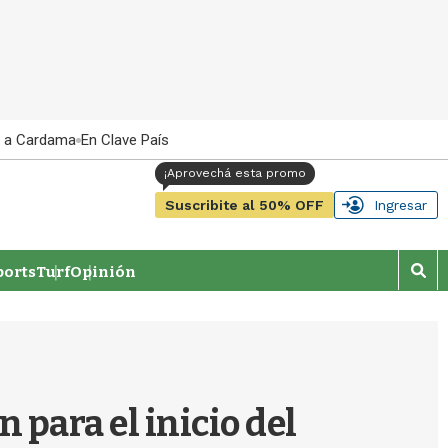
 a Cardama
En Clave País
Suscribite al 50% OFF
Ingresar
orts
Turf
Opinión
M
o
s
t
r
a
r
 para el inicio del
b
�