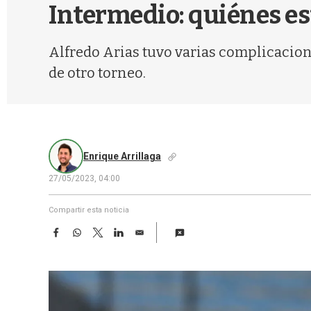
Intermedio: quiénes e
Alfredo Arias tuvo varias complicacion
de otro torneo.
Enrique Arrillaga
27/05/2023, 04:00
Compartir esta noticia
F
W
T
L
E
a
h
w
i
m
c
a
i
n
a
e
t
t
k
i
b
s
t
e
l
o
A
e
d