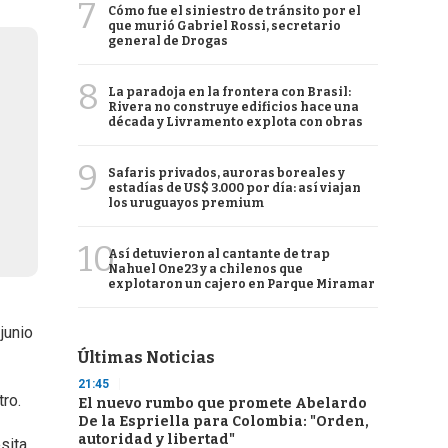
7
Cómo fue el siniestro de tránsito por el
que murió Gabriel Rossi, secretario
general de Drogas
8
La paradoja en la frontera con Brasil:
Rivera no construye edificios hace una
década y Livramento explota con obras
9
Safaris privados, auroras boreales y
estadías de US$ 3.000 por día: así viajan
los uruguayos premium
10
Así detuvieron al cantante de trap
Nahuel One23 y a chilenos que
explotaron un cajero en Parque Miramar
junio
Últimas Noticias
21:45
ro.
El nuevo rumbo que promete Abelardo
De la Espriella para Colombia: "Orden,
autoridad y libertad"
sita