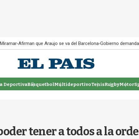
 Miramar
Afirman que Araujo se va del Barcelona
Gobierno demanda
 Deportiva
Básquetbol
Multideportivo
Tenis
Rugby
MotorSp
oder tener a todos a la orden