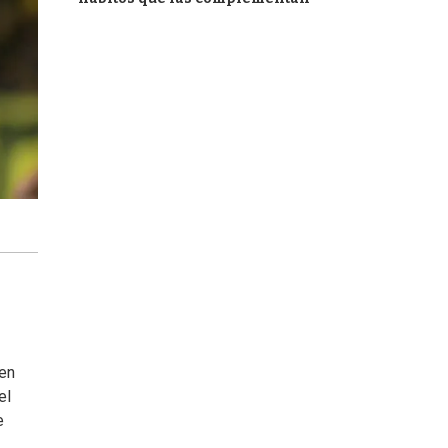
ien
el
e