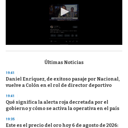
0
s
e
c
Últimas Noticias
o
n
19:41
d
Daniel Enríquez, de exitoso pasaje por Nacional,
s
o
vuelve a Colón en el rol de director deportivo
f
3
19:41
3
s
Qué significa la alerta roja decretada por el
e
gobierno y cómo se activa la operativa en el país
c
o
19:35
n
d
Este es el precio del oro hoy 6 de agosto de 2026: