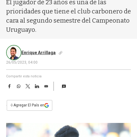
a
El jugador de 23 años es una de las
prioridades que tiene el club carbonero de
cara al segundo semestre del Campeonato
Uruguayo.
Enrique Arrillaga
26/05/2023, 04:00
Compartir esta noticia
F
W
T
L
E
a
h
w
i
m
c
a
i
n
a
e
t
t
k
i
+
Agregar El País en
b
s
t
e
l
o
A
e
d
o
p
r
I
k
p
n