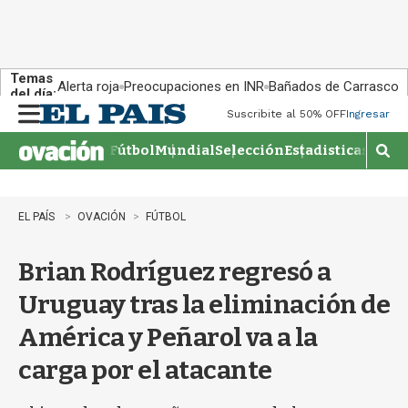
Temas
Alerta roja
Preocupaciones en INR
Bañados de Carrasco
del día:
Suscribite al 50% OFF
Ingresar
M
e
Fútbol
Mundial
Selección
Estadisticas
Agen
n
M
u
o
s
t
EL PAÍS
OVACIÓN
FÚTBOL
r
a
Brian Rodríguez regresó a
r
b
Uruguay tras la eliminación de
�
s
América y Peñarol va a la
q
u
carga por el atacante
e
d