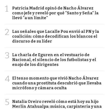
1
Patricia Madrid opinó de Nacho Álvarez
como jefe y reveló por qué "Santo y Seña" la
llevó "a un límite"
2
Las señales que Lacalle Pou envió al PN y la
coalición: cómo decodifican los blancos el
discurso de su líder
3
La charla de Eguren en el vestuario de
Nacional, el silencio de los futbolistas y el
enojo de los dirigentes
4
El tenso momento que vivió Nacho Álvarez
cuando una prostituta descubrió que llevaba
micrófono y cámara oculta
5
Natalia Oreiro reveló cómo está hoy su hijo
Merlín Atahualpa: música, carpintería y una