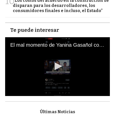
10
"Los costos del acuerdo en la construcción se
disparan para los desarrolladores, los
consumidores finales e incluso, el Estado"
Te puede interesar
El mal momento de Yanina Gasañol con un hincha argentino en "Subrayado"
0
s
e
c
Últimas Noticias
o