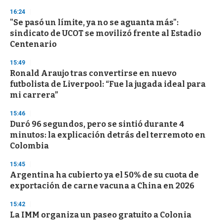
n
16:24
d
"Se pasó un límite, ya no se aguanta más":
s
o
sindicato de UCOT se movilizó frente al Estadio
f
Centenario
3
3
s
15:49
e
Ronald Araujo tras convertirse en nuevo
c
futbolista de Liverpool: “Fue la jugada ideal para
o
n
mi carrera”
d
s
15:46
Duró 96 segundos, pero se sintió durante 4
minutos: la explicación detrás del terremoto en
Colombia
15:45
Argentina ha cubierto ya el 50% de su cuota de
exportación de carne vacuna a China en 2026
15:42
La IMM organiza un paseo gratuito a Colonia