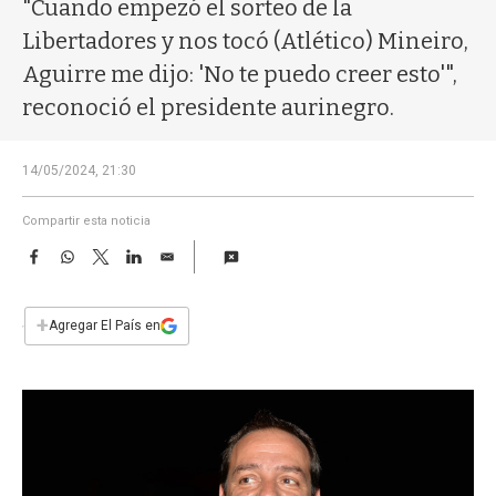
a
"Cuando empezó el sorteo de la
Libertadores y nos tocó (Atlético) Mineiro,
Aguirre me dijo: 'No te puedo creer esto'",
reconoció el presidente aurinegro.
14/05/2024, 21:30
Compartir esta noticia
F
W
T
L
E
a
h
w
i
m
c
a
i
n
a
e
t
t
k
i
+
Agregar El País en
b
s
t
e
l
o
A
e
d
o
p
r
I
k
p
n