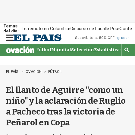
Temas
Terremoto en Colombia
Discurso de Lacalle Pou
Confere
del día:
Suscribite al 50% OFF
Ingresar
M
e
Fútbol
Mundial
Selección
Estadisticas
Agen
n
M
u
o
s
t
EL PAÍS
OVACIÓN
FÚTBOL
r
a
El llanto de Aguirre "como un
r
b
niño" y la aclaración de Ruglio
�
s
a Pacheco tras la victoria de
q
u
Peñarol en Copa
e
d