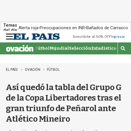
Temas
Alerta roja
Preocupaciones en INR
Bañados de Carrasco
del día:
Suscribite al 50% OFF
Ingresar
M
e
Fútbol
Mundial
Selección
Estadisticas
Agen
n
M
u
o
s
t
EL PAÍS
OVACIÓN
FÚTBOL
r
a
Así quedó la tabla del Grupo G
r
b
de la Copa Libertadores tras el
�
s
gran triunfo de Peñarol ante
q
u
Atlético Mineiro
e
d