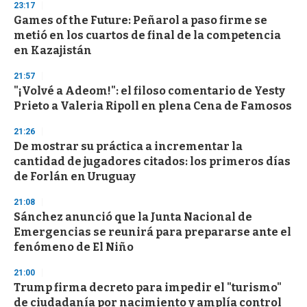
s
23:17
e
Games of the Future: Peñarol a paso firme se
c
metió en los cuartos de final de la competencia
o
n
en Kazajistán
d
s
21:57
"¡Volvé a Adeom!": el filoso comentario de Yesty
Prieto a Valeria Ripoll en plena Cena de Famosos
21:26
De mostrar su práctica a incrementar la
cantidad de jugadores citados: los primeros días
de Forlán en Uruguay
21:08
Sánchez anunció que la Junta Nacional de
Emergencias se reunirá para prepararse ante el
fenómeno de El Niño
21:00
Trump firma decreto para impedir el "turismo"
de ciudadanía por nacimiento y amplía control