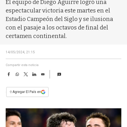
a
El equipo de Diego Aguirre logró una
espectacular victoria este martes en el
Estadio Campeón del Siglo y se ilusiona
con el pasaje a los octavos de final del
certamen continental.
14/05/2024, 21:15
Compartir esta noticia
F
W
T
L
E
a
h
w
i
m
c
a
i
n
a
e
t
t
k
i
+
Agregar El País en
b
s
t
e
l
o
A
e
d
o
p
r
I
k
p
n