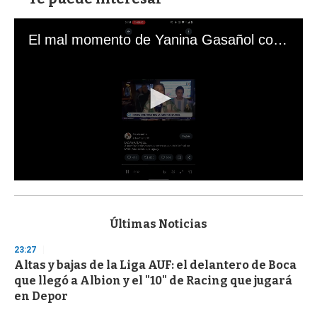
El mal momento de Yanina Gasañol con un hincha argentino en "Subrayado"
0
s
e
c
Últimas Noticias
o
n
23:27
d
Altas y bajas de la Liga AUF: el delantero de Boca
s
o
que llegó a Albion y el "10" de Racing que jugará
f
en Depor
3
3