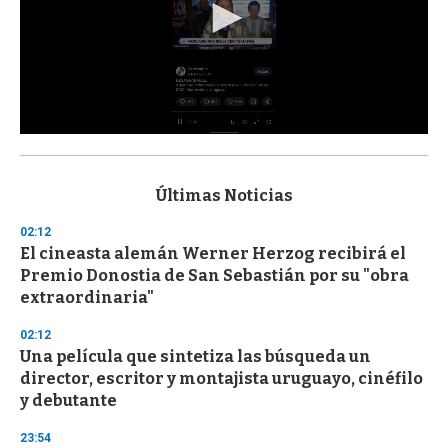
0
s
e
c
Últimas Noticias
o
n
02:12
d
El cineasta alemán Werner Herzog recibirá el
s
o
Premio Donostia de San Sebastián por su "obra
f
extraordinaria"
3
3
s
02:12
e
Una película que sintetiza las búsqueda un
c
director, escritor y montajista uruguayo, cinéfilo
o
n
y debutante
d
s
23:54