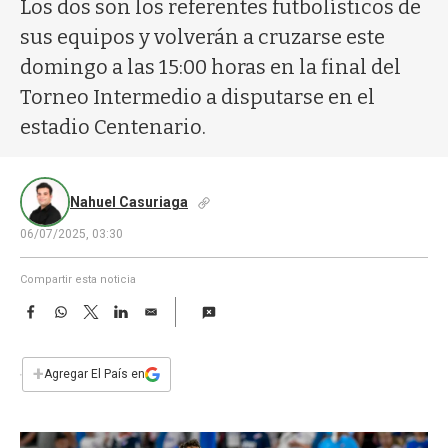
a
Los dos son los referentes futbolísticos de
sus equipos y volverán a cruzarse este
domingo a las 15:00 horas en la final del
Torneo Intermedio a disputarse en el
estadio Centenario.
Nahuel Casuriaga
06/07/2025, 03:30
Compartir esta noticia
F
W
T
L
E
a
h
w
i
m
c
a
i
n
a
e
t
t
k
i
+
Agregar El País en
b
s
t
e
l
o
A
e
d
o
p
r
I
k
p
n