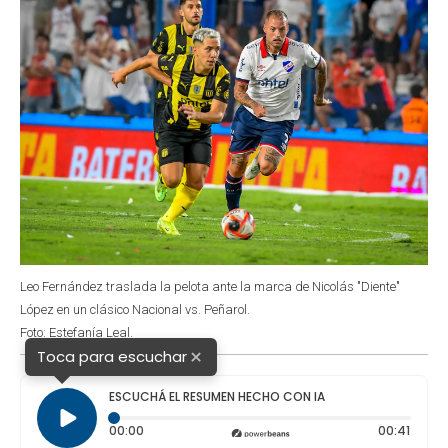
Leo Fernández traslada la pelota ante la marca de Nicolás "Diente"
López en un clásico Nacional vs. Peñarol.
Foto: Estefanía Leal.
×
Toca para escuchar
ESCUCHÁ EL RESUMEN HECHO CON IA
Tiempo transcurrido: 0 segundos
Durac
00:00
00:41