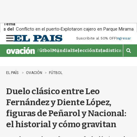
Tema
s del
Conflicto en el puerto
Explotaron cajero en Parque Miramar
día:
Suscribite al 50% OFF
Ingresar
M
e
Fútbol
Mundial
Selección
Estadisticas
Agen
n
M
u
o
s
t
EL PAÍS
OVACIÓN
FÚTBOL
r
a
Duelo clásico entre Leo
r
b
Fernández y Diente López,
�
s
figuras de Peñarol y Nacional:
q
u
el historial y cómo gravitan
e
d