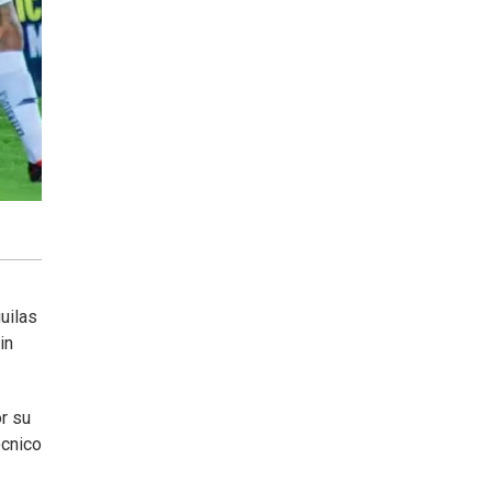
uilas
in
or su
écnico