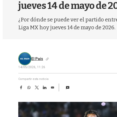
jueves 14 de mayo de 2
¿Por dónde se puede ver el partido entr
Liga MX hoy jueves 14 de mayo de 2026.
El País
14/05/2026, 11:26
Compartir esta noticia
F
W
T
L
E
a
h
w
i
m
c
a
i
n
a
e
t
t
k
i
b
s
t
e
l
o
A
e
d