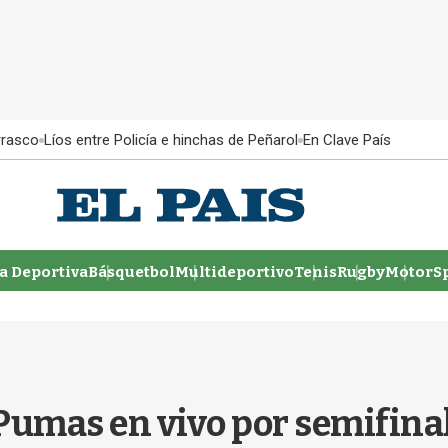
rrasco
Líos entre Policía e hinchas de Peñarol
En Clave País
 Deportiva
Básquetbol
Multideportivo
Tenis
Rugby
MotorSp
Pumas en vivo por semifinal