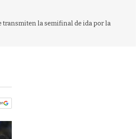
s
q
u
e
 transmiten la semifinal de ida por la
d
a
 en