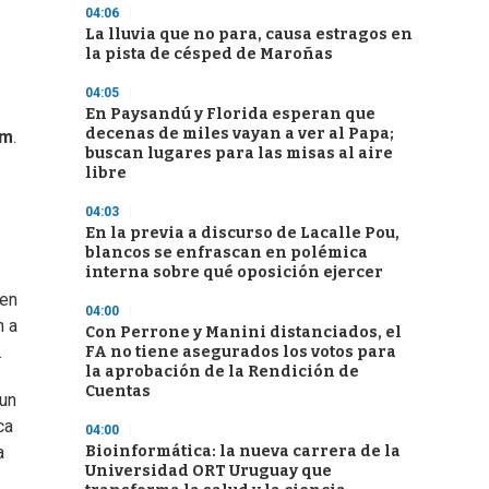
04:06
La lluvia que no para, causa estragos en
la pista de césped de Maroñas
04:05
En Paysandú y Florida esperan que
decenas de miles vayan a ver al Papa;
om
.
buscan lugares para las misas al aire
libre
04:03
En la previa a discurso de Lacalle Pou,
blancos se enfrascan en polémica
interna sobre qué oposición ejercer
 en
04:00
n a
Con Perrone y Manini distanciados, el
.
FA no tiene asegurados los votos para
la aprobación de la Rendición de
Cuentas
 un
ca
04:00
Bioinformática: la nueva carrera de la
a
Universidad ORT Uruguay que