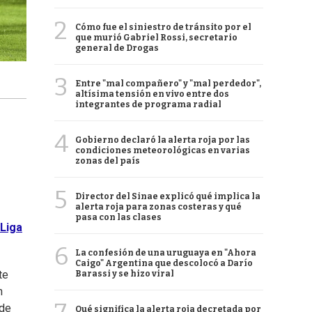
2
Cómo fue el siniestro de tránsito por el
que murió Gabriel Rossi, secretario
general de Drogas
3
Entre "mal compañero" y "mal perdedor",
altísima tensión en vivo entre dos
integrantes de programa radial
4
Gobierno declaró la alerta roja por las
condiciones meteorológicas en varias
zonas del país
5
Director del Sinae explicó qué implica la
alerta roja para zonas costeras y qué
pasa con las clases
Liga
6
La confesión de una uruguaya en "Ahora
Caigo" Argentina que descolocó a Darío
te
Barassi y se hizo viral
n
 de
Qué significa la alerta roja decretada por