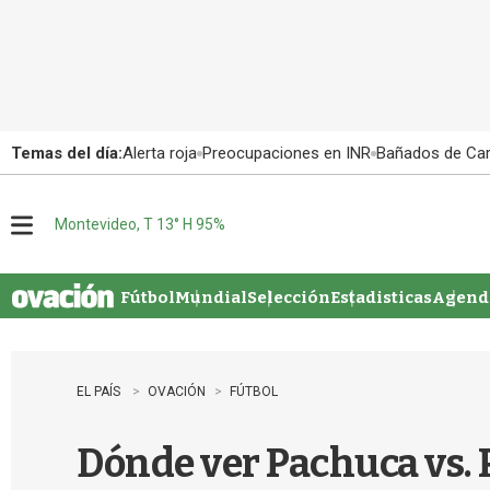
Temas del día:
Alerta roja
Preocupaciones en INR
Bañados de Ca
Montevideo, T 13° H 95%
M
e
n
u
Fútbol
Mundial
Selección
Estadisticas
Agenda
EL PAÍS
OVACIÓN
FÚTBOL
Dónde ver Pachuca vs. 