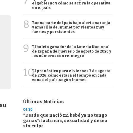
7
el gobierno y cómo se activa la operativa
en el país
8
Buena parte del país bajo alerta naranja
y amarilla de Inumet por vientos muy
fuertes y persistentes
9
El boleto ganador de la Lotería Nacional
de España del jueves 6 de agosto de 2026 y
los números con reintegro
10
El pronóstico para el viernes 7 de agosto
de 2026: cómo estará el tiempo en cada
zona del país, según Inumet
Últimas Noticias
 su
04:30
“Desde que nació mi bebé ya no tengo
ganas”: lactancia, sexualidad y deseo
sin culpa