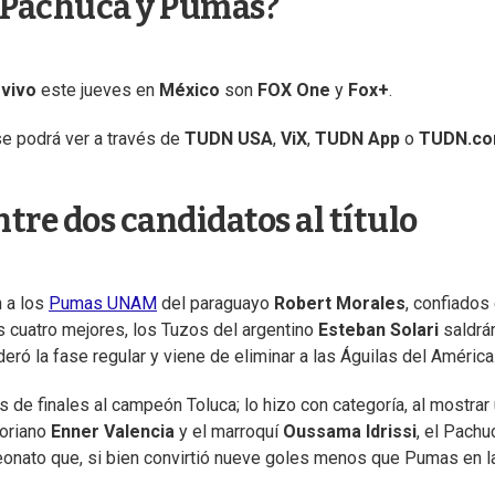
e Pachuca y Pumas?
 vivo
este jueves en
México
son
FOX One
y
Fox+
.
se podrá ver a través de
TUDN USA
,
ViX
,
TUDN App
o
TUDN.c
tre dos candidatos al título
n a los
Pumas UNAM
del paraguayo
Robert Morales
, confiados
s cuatro mejores, los Tuzos del argentino
Esteban Solari
saldrá
eró la fase regular y viene de eliminar a las Águilas del América
 de finales al campeón Toluca; lo hizo con categoría, al mostrar
toriano
Enner Valencia
y el marroquí
Oussama Idrissi
, el Pachu
nato que, si bien convirtió nueve goles menos que Pumas en l