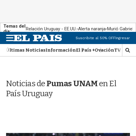
Temas del
Relación Uruguay - EE.UU.
Alerta naranja
Murió Gabriel 
día:
M
Suscribite al 50% OFF
Ingresar
e
n
Últimas Noticias
Información
El País +
Ovación
TV Show
M
u
o
s
t
r
Noticias de
Pumas UNAM
en El
a
r
País Uruguay
b
�
s
q
u
e
d