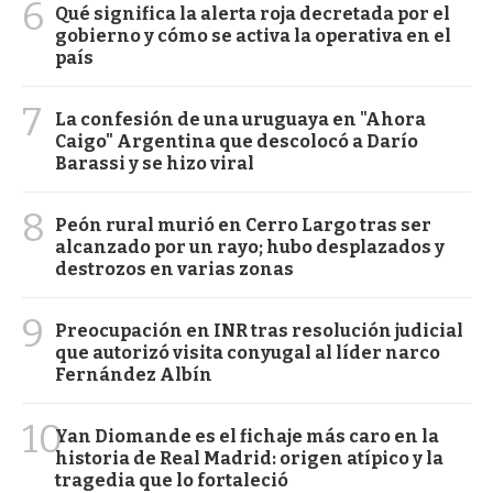
6
Qué significa la alerta roja decretada por el
gobierno y cómo se activa la operativa en el
país
7
La confesión de una uruguaya en "Ahora
Caigo" Argentina que descolocó a Darío
Barassi y se hizo viral
8
Peón rural murió en Cerro Largo tras ser
alcanzado por un rayo; hubo desplazados y
destrozos en varias zonas
9
Preocupación en INR tras resolución judicial
que autorizó visita conyugal al líder narco
Fernández Albín
10
Yan Diomande es el fichaje más caro en la
historia de Real Madrid: origen atípico y la
tragedia que lo fortaleció