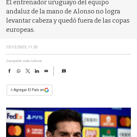
a
El entrenador uruguayo del equipo
andaluz de la mano de Alonso no logra
levantar cabeza y quedó fuera de las copas
europeas.
15/12/2023, 11:20
Compartir esta noticia
F
W
T
L
E
a
h
w
i
m
c
a
i
n
a
e
t
t
k
i
+
Agregar El País en
b
s
t
e
l
o
A
e
d
o
p
r
I
k
p
n