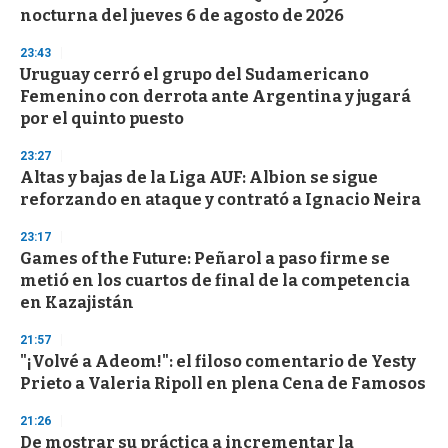
o
nocturna del jueves 6 de agosto de 2026
f
3
23:43
3
s
Uruguay cerró el grupo del Sudamericano
e
Femenino con derrota ante Argentina y jugará
c
por el quinto puesto
o
n
d
23:27
s
Altas y bajas de la Liga AUF: Albion se sigue
reforzando en ataque y contrató a Ignacio Neira
23:17
Games of the Future: Peñarol a paso firme se
metió en los cuartos de final de la competencia
en Kazajistán
21:57
"¡Volvé a Adeom!": el filoso comentario de Yesty
Prieto a Valeria Ripoll en plena Cena de Famosos
21:26
De mostrar su práctica a incrementar la