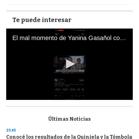
Te puede interesar
El mal momento de Yanina Gasañol con un hincha argentino en "Subrayado"
0
s
e
c
Últimas Noticias
o
n
23:45
d
Conocé los resultados de la Quiniela y la Tómbola
s