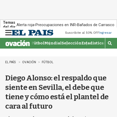
Temas
Alerta roja
Preocupaciones en INR
Bañados de Carrasco
del día:
Suscribite al 50% OFF
Ingresar
M
e
Fútbol
Mundial
Selección
Estadisticas
Agen
n
M
u
o
s
t
EL PAÍS
OVACIÓN
FÚTBOL
r
a
Diego Alonso: el respaldo que
r
b
siente en Sevilla, el debe que
�
s
tiene y cómo está el plantel de
q
u
cara al futuro
e
d