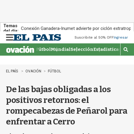
Temas
Conexión Ganadera
Inumet advierte por ciclón extratropi
del día:
Suscribite al 50% OFF
Ingresar
M
e
Fútbol
Mundial
Selección
Estadisticas
Agen
n
M
u
o
s
t
EL PAÍS
OVACIÓN
FÚTBOL
r
a
De las bajas obligadas a los
r
b
positivos retornos: el
�
s
rompecabezas de Peñarol para
q
u
enfrentar a Cerro
e
d