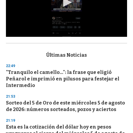
0
s
e
c
Últimas Noticias
o
n
22:49
d
"Tranquilo el camello...": la frase que eligió
s
o
Peñarol e imprimió en pilusos para festejar el
f
Intermedio
3
3
s
21:53
e
Sorteo del 5 de Oro de este miércoles 5 de agosto
c
de 2026: números sorteados, pozos y aciertos
o
n
d
21:19
s
Esta es la cotización del dólar hoy en pesos