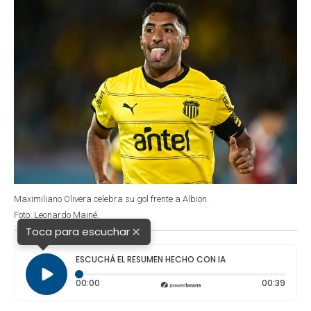
Maximiliano Olivera celebra su gol frente a Albion.
Foto: Leonardo Mainé.
×
Toca para escuchar
ESCUCHÁ EL RESUMEN HECHO CON IA
Tiempo transcurrido: 0 segundos
Durac
00:00
00:39