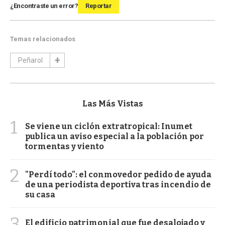
¿Encontraste un error?
Reportar
Temas relacionados
Peñarol
Las Más Vistas
1
Se viene un ciclón extratropical: Inumet
publica un aviso especial a la población por
tormentas y viento
2
"Perdí todo": el conmovedor pedido de ayuda
de una periodista deportiva tras incendio de
su casa
3
El edificio patrimonial que fue desalojado y