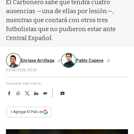
a
El Carbonero sabe que tendrá cuatro
ausencias —una de ellas por lesión—,
mientras que contará con otros tres
futbolistas que no pudieron estar ante
Central Español.
Enrique Arrillaga
Pablo Cupese
03/06/2026, 03:20
Compartir esta noticia
F
W
T
L
E
a
h
w
i
m
c
a
i
n
a
e
t
t
k
i
+
Agregar El País en
b
s
t
e
l
o
A
e
d
o
p
r
I
k
p
n