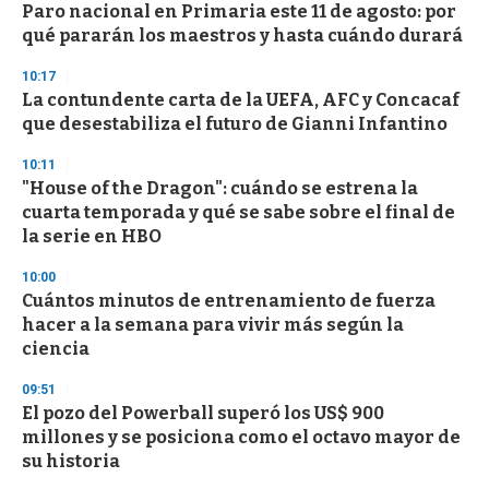
e
Paro nacional en Primaria este 11 de agosto: por
c
qué pararán los maestros y hasta cuándo durará
o
n
d
10:17
s
La contundente carta de la UEFA, AFC y Concacaf
que desestabiliza el futuro de Gianni Infantino
10:11
"House of the Dragon": cuándo se estrena la
cuarta temporada y qué se sabe sobre el final de
la serie en HBO
10:00
Cuántos minutos de entrenamiento de fuerza
hacer a la semana para vivir más según la
ciencia
09:51
El pozo del Powerball superó los US$ 900
millones y se posiciona como el octavo mayor de
su historia