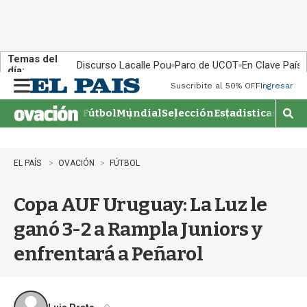
Temas del
Discurso Lacalle Pou
Paro de UCOT
En Clave País
día:
Suscribite al 50% OFF
Ingresar
M
e
Fútbol
Mundial
Selección
Estadisticas
Agen
n
M
u
o
s
t
EL PAÍS
OVACIÓN
FÚTBOL
r
a
Copa AUF Uruguay: La Luz le
r
b
ganó 3-2 a Rampla Juniors y
�
s
enfrentará a Peñarol
q
u
e
d