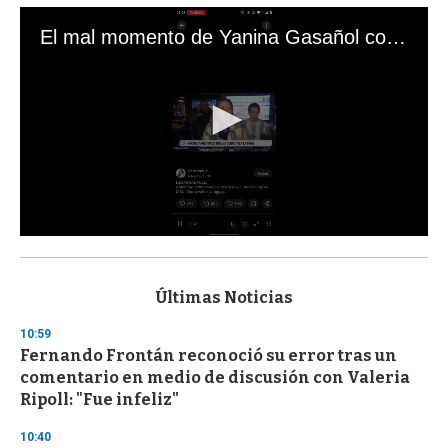
El mal momento de Yanina Gasañol con un hincha argentino en "Subrayado"
0
s
e
c
Últimas Noticias
o
n
10:59
d
Fernando Frontán reconoció su error tras un
s
o
comentario en medio de discusión con Valeria
f
Ripoll: "Fue infeliz"
3
3
s
10:40