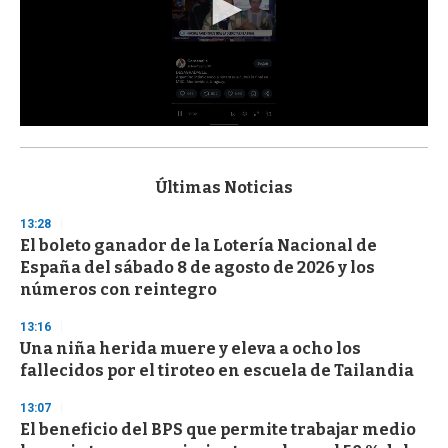
0
s
e
c
Últimas Noticias
o
n
13:28
d
El boleto ganador de la Lotería Nacional de
s
o
España del sábado 8 de agosto de 2026 y los
f
números con reintegro
3
3
s
13:16
e
Una niña herida muere y eleva a ocho los
c
fallecidos por el tiroteo en escuela de Tailandia
o
n
d
13:07
s
El beneficio del BPS que permite trabajar medio