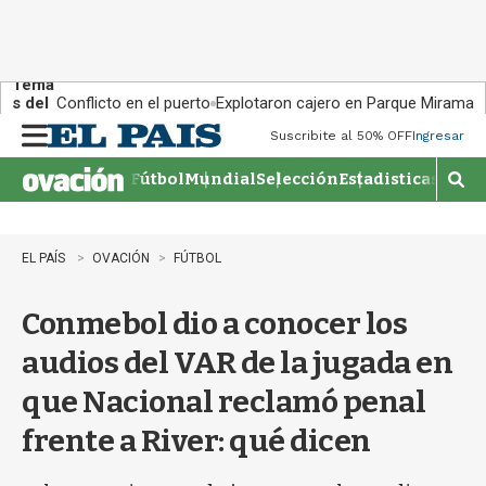
Tema
s del
Conflicto en el puerto
Explotaron cajero en Parque Miramar
día:
Suscribite al 50% OFF
Ingresar
M
e
Fútbol
Mundial
Selección
Estadisticas
Agen
n
M
u
o
s
t
EL PAÍS
OVACIÓN
FÚTBOL
r
a
Conmebol dio a conocer los
r
b
audios del VAR de la jugada en
�
s
que Nacional reclamó penal
q
u
frente a River: qué dicen
e
d