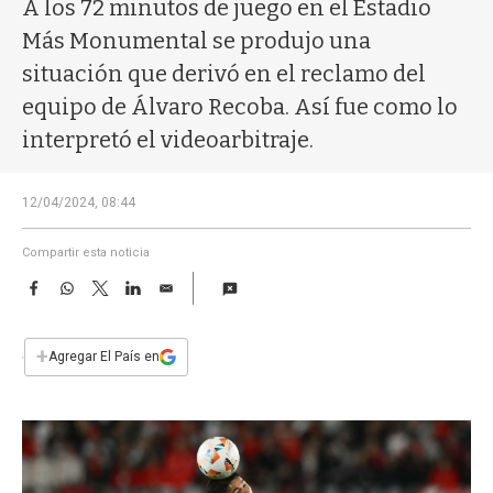
a
A los 72 minutos de juego en el Estadio
Más Monumental se produjo una
situación que derivó en el reclamo del
equipo de Álvaro Recoba. Así fue como lo
interpretó el videoarbitraje.
12/04/2024, 08:44
Compartir esta noticia
F
W
T
L
E
a
h
w
i
m
c
a
i
n
a
e
t
t
k
i
+
Agregar El País en
b
s
t
e
l
o
A
e
d
o
p
r
I
k
p
n