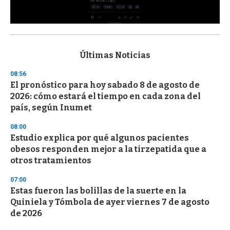
0
s
e
c
Últimas Noticias
o
n
08:56
d
El pronóstico para hoy sabado 8 de agosto de
s
o
2026: cómo estará el tiempo en cada zona del
f
país, según Inumet
3
3
s
08:00
e
Estudio explica por qué algunos pacientes
c
obesos responden mejor a la tirzepatida que a
o
n
otros tratamientos
d
s
07:00
Estas fueron las bolillas de la suerte en la
Quiniela y Tómbola de ayer viernes 7 de agosto
de 2026