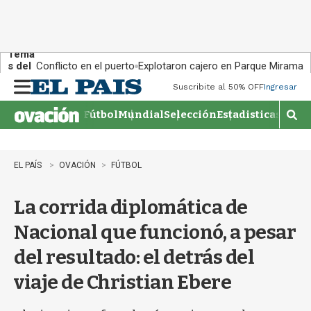
Tema
s del
Conflicto en el puerto
Explotaron cajero en Parque Miramar
día:
Suscribite al 50% OFF
Ingresar
M
e
Fútbol
Mundial
Selección
Estadisticas
Agen
n
M
u
o
s
t
EL PAÍS
OVACIÓN
FÚTBOL
r
a
La corrida diplomática de
r
b
Nacional que funcionó, a pesar
�
s
del resultado: el detrás del
q
u
viaje de Christian Ebere
e
d