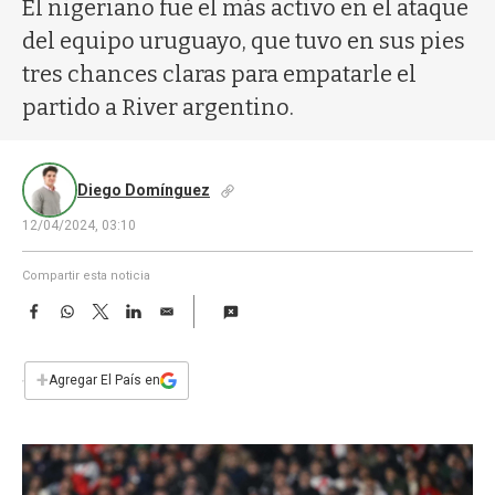
a
El nigeriano fue el más activo en el ataque
del equipo uruguayo, que tuvo en sus pies
tres chances claras para empatarle el
partido a River argentino.
Diego Domínguez
12/04/2024, 03:10
Compartir esta noticia
F
W
T
L
E
a
h
w
i
m
c
a
i
n
a
e
t
t
k
i
+
Agregar El País en
b
s
t
e
l
o
A
e
d
o
p
r
I
k
p
n