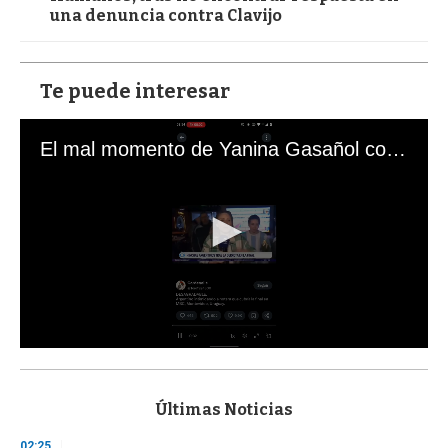
una denuncia contra Clavijo
Te puede interesar
El mal momento de Yanina Gasañol con un hincha argentino en "Subrayado"
0
s
e
c
Últimas Noticias
o
n
02:25