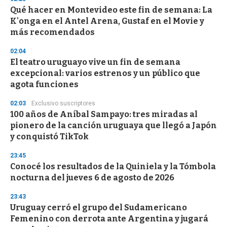
d
Qué hacer en Montevideo este fin de semana: La
s
o
K'onga en el Antel Arena, Gustaf en el Movie y
f
más recomendados
3
3
s
02:04
e
El teatro uruguayo vive un fin de semana
c
excepcional: varios estrenos y un público que
o
n
agota funciones
d
s
02:03
Exclusivo suscriptores
100 años de Aníbal Sampayo: tres miradas al
pionero de la canción uruguaya que llegó a Japón
y conquistó TikTok
23:45
Conocé los resultados de la Quiniela y la Tómbola
nocturna del jueves 6 de agosto de 2026
23:43
Uruguay cerró el grupo del Sudamericano
Femenino con derrota ante Argentina y jugará