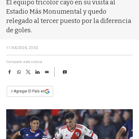
a
El equipo tricolor cayó en su visita al
Estadio Más Monumental y quedo
relegado al tercer puesto por la diferencia
de goles.
11/04/2024, 23:02
Compartir esta noticia
F
W
T
L
E
a
h
w
i
m
c
a
i
n
a
e
t
t
k
i
+
Agregar El País en
b
s
t
e
l
o
A
e
d
o
p
r
I
k
p
n