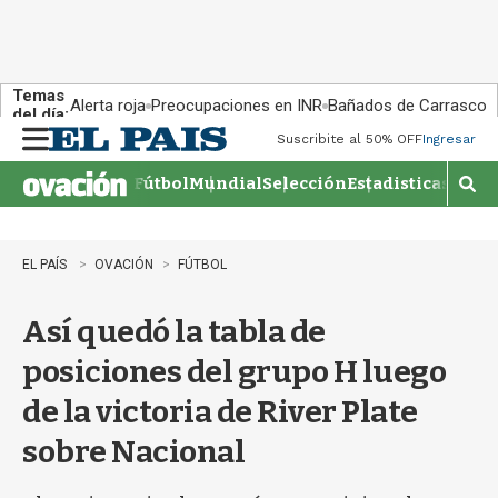
Temas
Alerta roja
Preocupaciones en INR
Bañados de Carrasco
del día:
Suscribite al 50% OFF
Ingresar
M
e
Fútbol
Mundial
Selección
Estadisticas
Agen
n
M
u
o
s
t
EL PAÍS
OVACIÓN
FÚTBOL
r
a
Así quedó la tabla de
r
b
posiciones del grupo H luego
�
s
de la victoria de River Plate
q
u
sobre Nacional
e
d