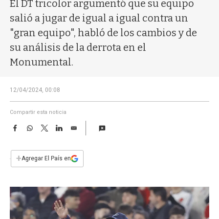
a
El DT tricolor argumentó que su equipo
salió a jugar de igual a igual contra un
"gran equipo", habló de los cambios y de
su análisis de la derrota en el
Monumental.
12/04/2024, 00:08
Compartir esta noticia
F
W
T
L
E
a
h
w
i
m
c
a
i
n
a
e
t
t
k
i
+
Agregar El País en
b
s
t
e
l
o
A
e
d
o
p
r
I
k
p
n