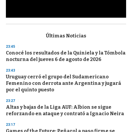
0
s
e
c
Últimas Noticias
o
n
23:45
d
Conocé los resultados de la Quiniela y la Tómbola
s
o
nocturna del jueves 6 de agosto de 2026
f
3
23:43
3
s
Uruguay cerró el grupo del Sudamericano
e
Femenino con derrota ante Argentina y jugará
c
por el quinto puesto
o
n
d
23:27
s
Altas y bajas de la Liga AUF: Albion se sigue
reforzando en ataque y contrató a Ignacio Neira
23:17
Games of the Future: Peñarol a paso firme se