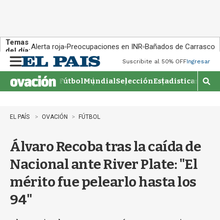
Temas
Alerta roja
Preocupaciones en INR
Bañados de Carrasco
del día:
Suscribite al 50% OFF
Ingresar
M
e
Fútbol
Mundial
Selección
Estadisticas
Agen
n
M
u
o
s
t
EL PAÍS
OVACIÓN
FÚTBOL
r
a
Álvaro Recoba tras la caída de
r
b
Nacional ante River Plate: "El
�
s
mérito fue pelearlo hasta los
q
u
94"
e
d