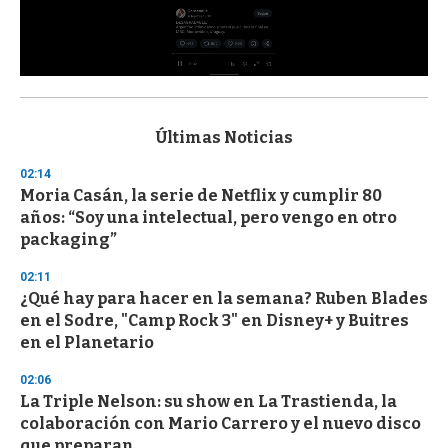
0
s
e
c
Últimas Noticias
o
n
02:14
d
Moria Casán, la serie de Netflix y cumplir 80
s
o
años: “Soy una intelectual, pero vengo en otro
f
packaging”
3
3
s
02:11
e
¿Qué hay para hacer en la semana? Ruben Blades
c
en el Sodre, "Camp Rock 3" en Disney+ y Buitres
o
n
en el Planetario
d
s
02:06
La Triple Nelson: su show en La Trastienda, la
colaboración con Mario Carrero y el nuevo disco
que preparan