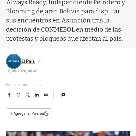
a
Always Ready, Independiente Petrolero y
Blooming dejarán Bolivia para disputar
sus encuentros en Asunción tras la
decisión de CONMEBOL en medio de las
protestas y bloqueos que afectan al país.
El País
18/05/2026, 08:48
Compartir esta noticia
F
W
T
L
E
a
h
w
i
m
c
a
i
n
a
e
t
t
k
i
+
Agregar El País en
b
s
t
e
l
o
A
e
d
o
p
r
I
k
p
n