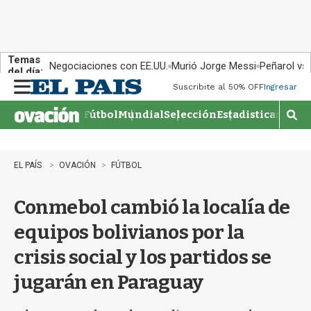
Temas
Negociaciones con EE.UU.
Murió Jorge Messi
Peñarol vs
del día:
Suscribite al 50% OFF
Ingresar
M
e
Fútbol
Mundial
Selección
Estadisticas
Agen
n
M
u
o
s
t
EL PAÍS
OVACIÓN
FÚTBOL
r
a
Conmebol cambió la localía de
r
b
equipos bolivianos por la
�
s
crisis social y los partidos se
q
u
jugarán en Paraguay
e
d