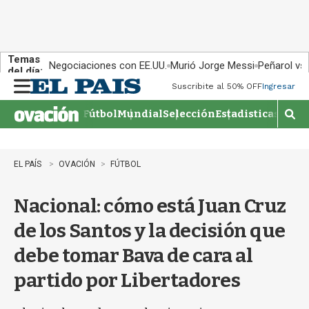
Temas
Negociaciones con EE.UU.
Murió Jorge Messi
Peñarol vs
del día:
Suscribite al 50% OFF
Ingresar
M
e
Fútbol
Mundial
Selección
Estadisticas
Agen
n
M
u
o
s
t
EL PAÍS
OVACIÓN
FÚTBOL
r
a
Nacional: cómo está Juan Cruz
r
b
de los Santos y la decisión que
�
s
debe tomar Bava de cara al
q
u
partido por Libertadores
e
d