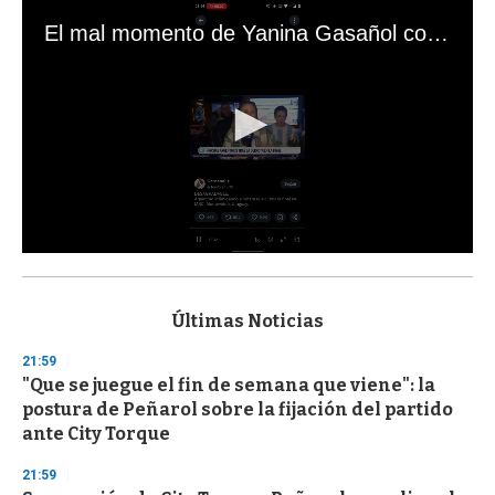
El mal momento de Yanina Gasañol con un hincha argentino en "Subrayado"
0
s
e
c
Últimas Noticias
o
n
21:59
d
"Que se juegue el fin de semana que viene": la
s
o
postura de Peñarol sobre la fijación del partido
f
ante City Torque
3
3
s
21:59
e