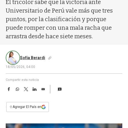
a
El tricolor sabe que la victoria ante
Universitario de Perú vale más que tres
puntos, por la clasificación y porque
puede romper con una mala racha que
arrastra desde hace siete meses.
Sofía Berardi
18/05/2026, 04:00
Compartir esta noticia
F
W
T
L
E
a
h
w
i
m
c
a
i
n
a
e
t
t
k
i
+
Agregar El País en
b
s
t
e
l
o
A
e
d
o
p
r
I
k
p
n