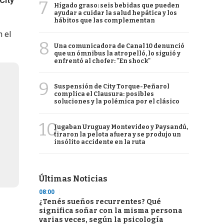
City
7
Hígado graso: seis bebidas que pueden
ayudar a cuidar la salud hepática y los
hábitos que las complementan
n el
8
Una comunicadora de Canal 10 denunció
que un ómnibus la atropelló, lo siguió y
enfrentó al chofer: "En shock"
9
Suspensión de City Torque-Peñarol
complica el Clausura: posibles
soluciones y la polémica por el clásico
10
Jugaban Uruguay Montevideo y Paysandú,
tiraron la pelota afuera y se produjo un
insólito accidente en la ruta
Últimas Noticias
08:00
¿Tenés sueños recurrentes? Qué
significa soñar con la misma persona
varias veces, según la psicología