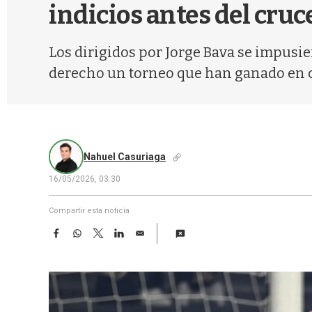
indicios antes del cruc
Los dirigidos por Jorge Bava se impusie
derecho un torneo que han ganado en c
Nahuel Casuriaga
16/05/2026, 03:30
Compartir esta noticia
F
W
T
L
E
a
h
w
i
m
c
a
i
n
a
e
t
t
k
i
b
s
t
e
l
o
A
e
d