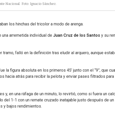
nte Nacional.
Foto: Ignacio Sánchez.
ntaban los hinchas del tricolor a modo de arenga.
n una arremetida individual de
Juan Cruz de los Santos
y su re
 tramo, falló en la definición tras eludir al arquero, aunque esta
la figura absoluta en los primeros 45’ junto con el “9”, que cu
 hacia atrás para recibir la pelota y enviar pases filtrados para
y, en una ráfaga de un minuto, lo revirtió, como si fuera un cal
o del 1-1 con un remate cruzado inatajable justo después de un
s y bajos rendimientos.