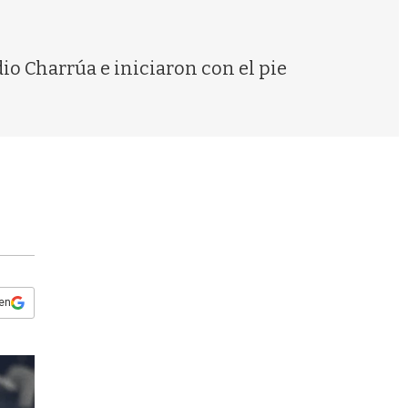
s
q
u
e
io Charrúa e iniciaron con el pie
d
a
 en