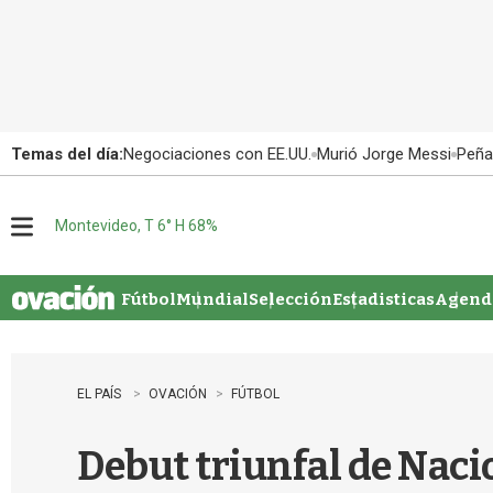
Temas del día:
Negociaciones con EE.UU.
Murió Jorge Messi
Peña
Montevideo, T 6° H 68%
M
e
n
u
Fútbol
Mundial
Selección
Estadisticas
Agenda
EL PAÍS
OVACIÓN
FÚTBOL
Debut triunfal de Nacio