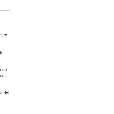
mate
ba
ando
 sus
co del