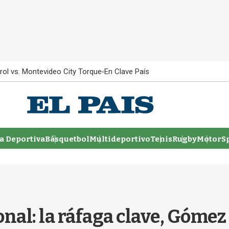
rol vs. Montevideo City Torque
En Clave País
 Deportiva
Básquetbol
Multideportivo
Tenis
Rugby
MotorSp
nal: la ráfaga clave, Gómez