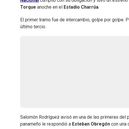
Nacional
cumplió con su obligación y tuvo un estreno t
Torque
anoche en el
Estadio Charrúa
.
El primer tramo fue de intercambio, golpe por golpe. Pe
último tercio.
Salomón Rodríguez avisó en una de las primeras del p
panameño le respondió a
Esteban Obregón
con una d