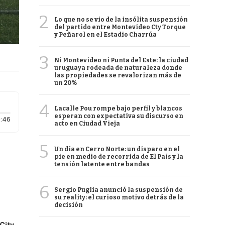
2
Lo que no se vio de la insólita suspensión
del partido entre Montevideo Cty Torque
y Peñarol en el Estadio Charrúa
3
Ni Montevideo ni Punta del Este: la ciudad
uruguaya rodeada de naturaleza donde
las propiedades se revalorizan más de
un 20%
4
Lacalle Pou rompe bajo perfil y blancos
esperan con expectativa su discurso en
Duración: 46 segundos
:46
acto en Ciudad Vieja
5
Un día en Cerro Norte: un disparo en el
pie en medio de recorrida de El País y la
tensión latente entre bandas
6
Sergio Puglia anunció la suspensión de
su reality: el curioso motivo detrás de la
decisión