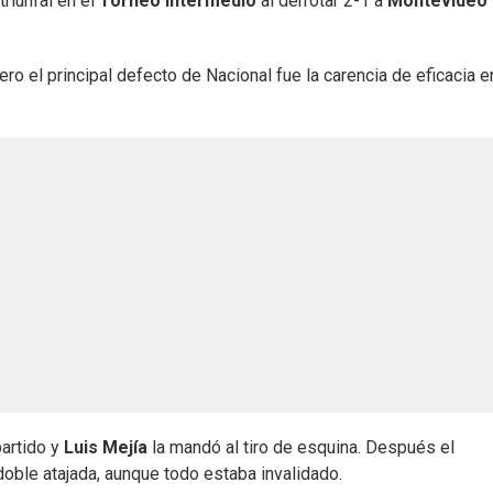
riunfal en el
Torneo Intermedio
al derrotar 2-1 a
Montevideo 
ro el principal defecto de Nacional fue la carencia de eficacia e
artido y
Luis Mejía
la mandó al tiro de esquina. Después el
oble atajada, aunque todo estaba invalidado.