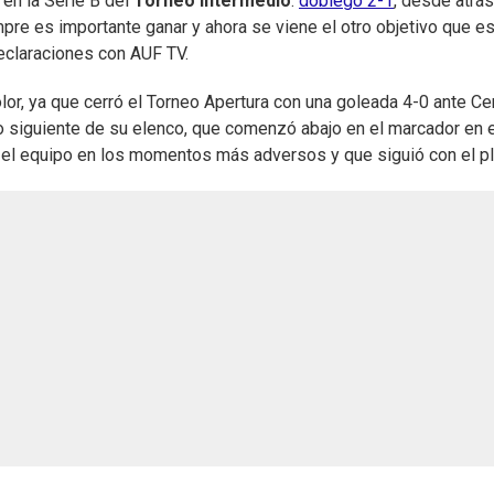
 en la Serie B del
Torneo Intermedio
:
doblegó 2-1
, desde atrás
pre es importante ganar y ahora se viene el otro objetivo que es
declaraciones con AUF TV.
color, ya que cerró el Torneo Apertura con una goleada 4-0 ante Ce
o siguiente de su elenco, que comenzó abajo en el marcador en e
o el equipo en los momentos más adversos y que siguió con el pl