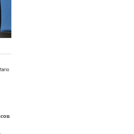
tario
 con
n