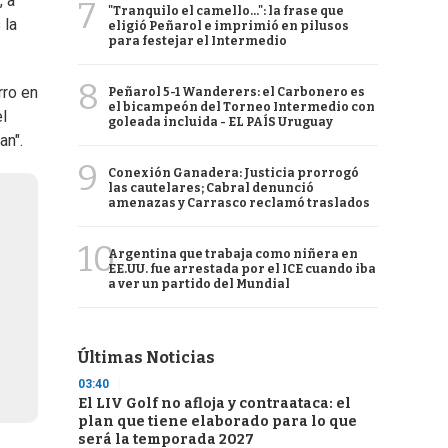
, a
7
"Tranquilo el camello...": la frase que
 la
eligió Peñarol e imprimió en pilusos
para festejar el Intermedio
8
rro en
Peñarol 5-1 Wanderers: el Carbonero es
el bicampeón del Torneo Intermedio con
l
goleada incluida - EL PAÍS Uruguay
an".
9
Conexión Ganadera: Justicia prorrogó
las cautelares; Cabral denunció
amenazas y Carrasco reclamó traslados
10
Argentina que trabaja como niñera en
EE.UU. fue arrestada por el ICE cuando iba
a ver un partido del Mundial
Últimas Noticias
03:40
El LIV Golf no afloja y contraataca: el
plan que tiene elaborado para lo que
será la temporada 2027