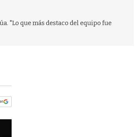
s
q
u
e
rúa. "Lo que más destaco del equipo fue
d
a
 en