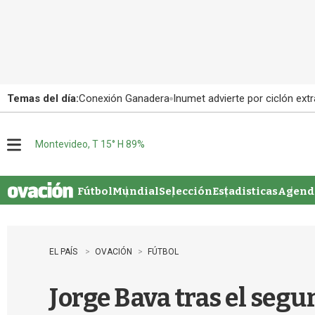
Temas del día:
Conexión Ganadera
Inumet advierte por ciclón extr
Montevideo, T 15° H 89%
M
e
n
u
Fútbol
Mundial
Selección
Estadisticas
Agenda
EL PAÍS
OVACIÓN
FÚTBOL
Jorge Bava tras el segu