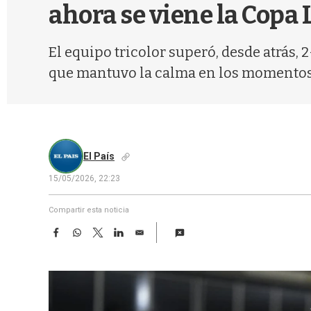
ahora se viene la Copa
El equipo tricolor superó, desde atrás,
que mantuvo la calma en los momentos 
El País
15/05/2026, 22:23
Compartir esta noticia
F
W
T
L
E
a
h
w
i
m
c
a
i
n
a
e
t
t
k
i
b
s
t
e
l
o
A
e
d