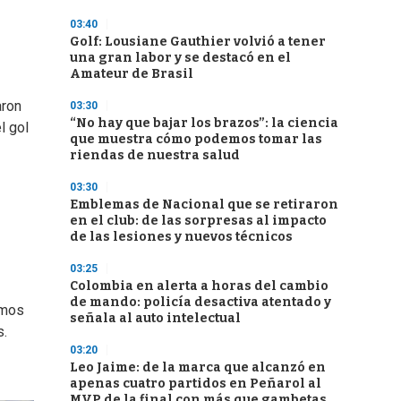
03:40
Golf: Lousiane Gauthier volvió a tener
una gran labor y se destacó en el
Amateur de Brasil
aron
03:30
“No hay que bajar los brazos”: la ciencia
l gol
que muestra cómo podemos tomar las
riendas de nuestra salud
03:30
Emblemas de Nacional que se retiraron
en el club: de las sorpresas al impacto
de las lesiones y nuevos técnicos
03:25
Colombia en alerta a horas del cambio
de mando: policía desactiva atentado y
imos
señala al auto intelectual
s.
03:20
Leo Jaime: de la marca que alcanzó en
apenas cuatro partidos en Peñarol al
MVP de la final con más que gambetas