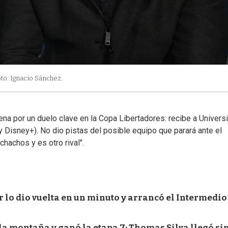
to: Ignacio Sánchez.
na por un duelo clave en la Copa Libertadores: recibe a Universi
y Disney+). No dio pistas del posible equipo que parará ante el
hachos y es otro rival".
or lo dio vuelta en un minuto y arrancó el Intermedio
la montaña y ganó la etapa 7; Thomas Silva llegó si