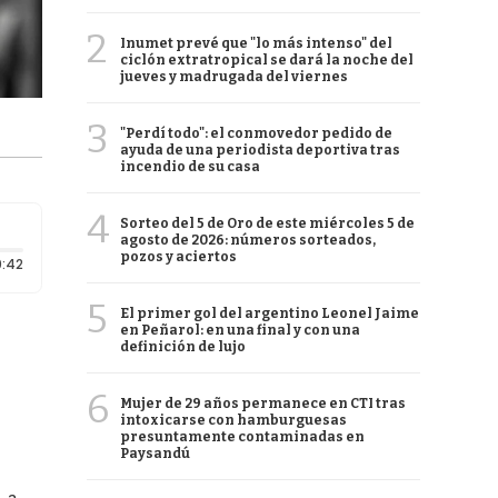
2
Inumet prevé que "lo más intenso" del
ciclón extratropical se dará la noche del
jueves y madrugada del viernes
3
"Perdí todo": el conmovedor pedido de
ayuda de una periodista deportiva tras
incendio de su casa
4
Sorteo del 5 de Oro de este miércoles 5 de
agosto de 2026: números sorteados,
pozos y aciertos
Duración: 42 segundos
:42
5
El primer gol del argentino Leonel Jaime
en Peñarol: en una final y con una
definición de lujo
6
Mujer de 29 años permanece en CTI tras
intoxicarse con hamburguesas
presuntamente contaminadas en
Paysandú