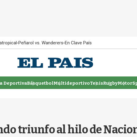
atropical
Peñarol vs. Wanderers
En Clave País
 Deportiva
Básquetbol
Multideportivo
Tenis
Rugby
MotorSp
ndo triunfo al hilo de Nacion