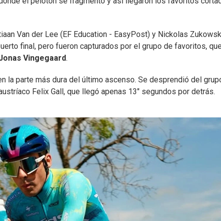
donde el pelotón se fragmentó y así llegaron los favoritos corta
tiaan Van der Lee (EF Education - EasyPost) y Nickolas Zukows
uerto final, pero fueron capturados por el grupo de favoritos, qu
Jonas Vingegaard
.
, en la parte más dura del último ascenso. Se desprendió del grup
 austríaco Felix Gall, que llegó apenas 13" segundos por detrás.