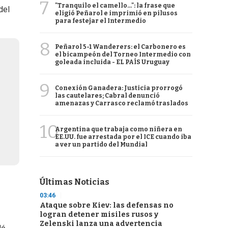
7
"Tranquilo el camello...": la frase que
del
eligió Peñarol e imprimió en pilusos
para festejar el Intermedio
8
Peñarol 5-1 Wanderers: el Carbonero es
el bicampeón del Torneo Intermedio con
goleada incluida - EL PAÍS Uruguay
9
Conexión Ganadera: Justicia prorrogó
las cautelares; Cabral denunció
amenazas y Carrasco reclamó traslados
10
Argentina que trabaja como niñera en
EE.UU. fue arrestada por el ICE cuando iba
a ver un partido del Mundial
Últimas Noticias
03:46
Ataque sobre Kiev: las defensas no
logran detener misiles rusos y
Zelenski lanza una advertencia