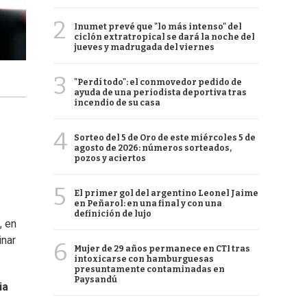
2
Inumet prevé que "lo más intenso" del
ciclón extratropical se dará la noche del
jueves y madrugada del viernes
3
"Perdí todo": el conmovedor pedido de
ayuda de una periodista deportiva tras
incendio de su casa
4
Sorteo del 5 de Oro de este miércoles 5 de
agosto de 2026: números sorteados,
pozos y aciertos
5
El primer gol del argentino Leonel Jaime
en Peñarol: en una final y con una
definición de lujo
, en
inar
6
Mujer de 29 años permanece en CTI tras
intoxicarse con hamburguesas
presuntamente contaminadas en
Paysandú
ia