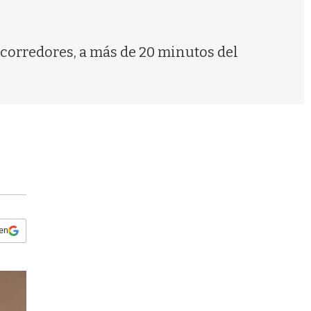
s
q
u
e
4 corredores, a más de 20 minutos del
d
a
 en