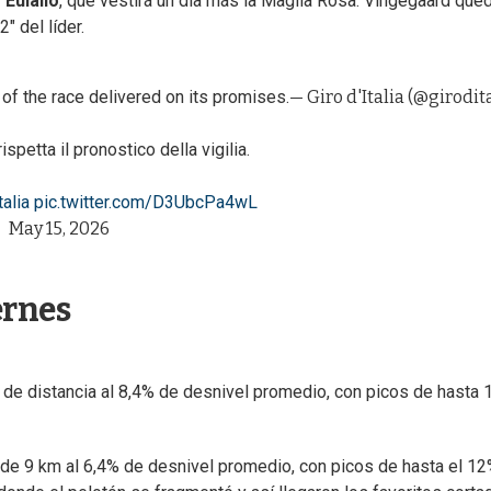
Eulálio
, que vestirá un día más la Maglia Rosa. Vingegaard que
" del líder.
 of the race delivered on its promises.
— Giro d'Italia (@girodita
rispetta il pronostico della vigilia.
alia
pic.twitter.com/D3UbcPa4wL
May 15, 2026
ernes
 de distancia al 8,4% de desnivel promedio, con picos de hasta 
de 9 km al 6,4% de desnivel promedio, con picos de hasta el 12