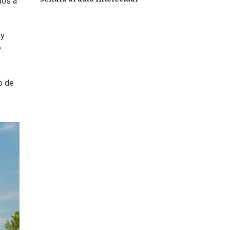
dos a
ky
e
o de