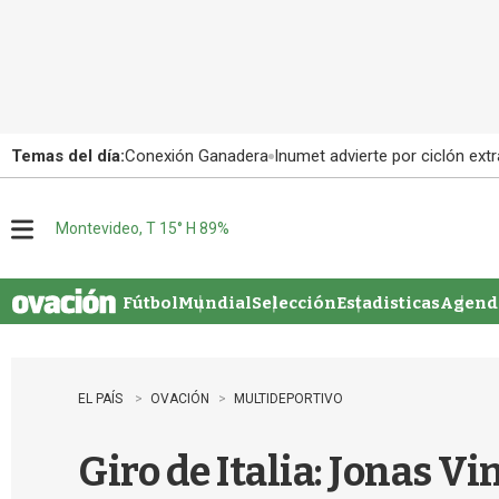
Temas del día:
Conexión Ganadera
Inumet advierte por ciclón extr
Montevideo, T 15° H 89%
M
e
n
u
Fútbol
Mundial
Selección
Estadisticas
Agenda
EL PAÍS
OVACIÓN
MULTIDEPORTIVO
Giro de Italia: Jonas V