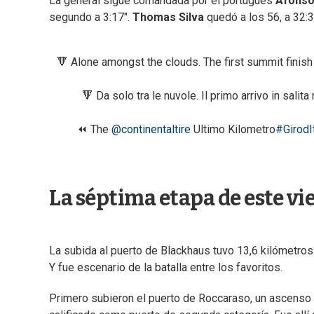
La general sigue comandada por el portugués
Afonso 
segundo a 3:17".
Thomas Silva
quedó a los 56, a 32:32
🔻 Alone amongst the clouds. The first summit finish
🔻 Da solo tra le nuvole. Il primo arrivo in salita 
⏪ The
@continentaltire
Ultimo Kilometro
#GirodIt
La séptima etapa de este vi
La subida al puerto de Blackhaus tuvo 13,6 kilómetros
Y fue escenario de la batalla entre los favoritos.
Primero subieron el puerto de Roccaraso, un ascenso 