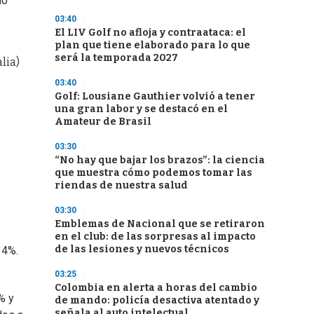
dó
03:40
El LIV Golf no afloja y contraataca: el
plan que tiene elaborado para lo que
será la temporada 2027
lia)
03:40
Golf: Lousiane Gauthier volvió a tener
una gran labor y se destacó en el
Amateur de Brasil
03:30
“No hay que bajar los brazos”: la ciencia
que muestra cómo podemos tomar las
riendas de nuestra salud
03:30
Emblemas de Nacional que se retiraron
en el club: de las sorpresas al impacto
de las lesiones y nuevos técnicos
14%.
03:25
Colombia en alerta a horas del cambio
% y
de mando: policía desactiva atentado y
señala al auto intelectual