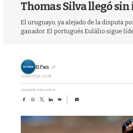
Thomas Silva llegó sin
El uruguayo, ya alejado de la disputa po
ganador. El portugués Eulálio sigue líd
El País
15/05/2026, 12:58
Compartir esta noticia
F
W
T
L
E
a
h
w
i
m
c
a
i
n
a
e
t
t
k
i
b
s
t
e
l
o
A
e
d