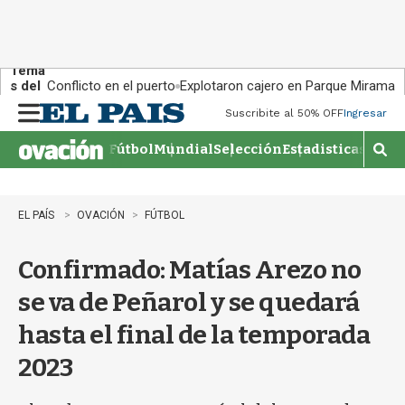
Tema
s del
Conflicto en el puerto
Explotaron cajero en Parque Miramar
día:
Suscribite al 50% OFF
Ingresar
M
e
Fútbol
Mundial
Selección
Estadisticas
Agen
n
M
u
o
s
t
EL PAÍS
OVACIÓN
FÚTBOL
r
a
Confirmado: Matías Arezo no
r
b
se va de Peñarol y se quedará
�
s
hasta el final de la temporada
q
u
2023
e
d