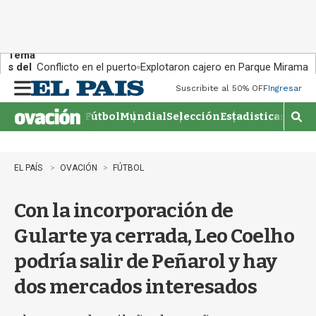
Tema
s del
Conflicto en el puerto
Explotaron cajero en Parque Miramar
día:
Suscribite al 50% OFF
Ingresar
M
e
Fútbol
Mundial
Selección
Estadisticas
Agen
n
M
u
o
s
t
EL PAÍS
OVACIÓN
FÚTBOL
r
a
Con la incorporación de
r
b
Gularte ya cerrada, Leo Coelho
�
s
podría salir de Peñarol y hay
q
u
dos mercados interesados
e
d