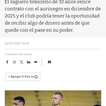
a
El zaguero brasileño de 32 años vence
contrato con el aurinegro en diciembre de
2025 y el club podría tener la oportunidad
de recibir algo de dinero antes de que
quede con el pase en su poder.
02/07/2025, 09:09
Compartir esta noticia
F
W
T
L
E
a
h
w
i
m
c
a
i
n
a
e
t
t
k
i
+
Agregar El País en
b
s
t
e
l
o
A
e
d
o
p
r
I
k
p
n