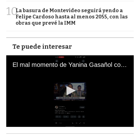
10
La basura de Montevideo seguirá yendo a
Felipe Cardoso hasta al menos 2055, con las
obras que prevé la IMM
Te puede interesar
El mal momento de Yanina Gasañol con un hincha argentino en "Subrayado"
0
s
e