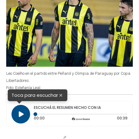
Leo Coelho en el partido entre Peñarol y Olimpia de Paraguay por Copa
Libertadores.
Foto: Estefanía Leal.
×
Toca para escuchar
ESCUCHÁ EL RESUMEN HECHO CON IA
Tiempo transcurrido: 0 segundos
Durac
00:00
00:39