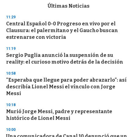
c
Últimas Noticias
o
n
11:29
d
Central Español 0-0 Progreso en vivo por el
s
o
Clausura: el palermitano y el Gaucho buscan
f
estrenarse con victoria
3
3
s
11:19
e
Sergio Puglia anunció la suspensión de su
c
reality: el curioso motivo detrás de la decisión
o
n
d
10:58
s
"Esperaba que llegue para poder abrazarlo": así
describía Lionel Messi el vínculo con Jorge
Messi
10:18
Murió Jorge Messi, padre y representante
histórico de Lionel Messi
10:00
Una comunicadora de Canal 10 denunció que un