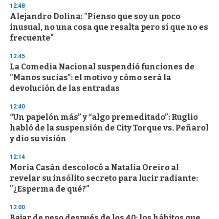
n
12:48
d
Alejandro Dolina: "Pienso que soy un poco
s
o
inusual, no una cosa que resalta pero sí que no es
f
frecuente"
3
3
s
12:45
e
La Comedia Nacional suspendió funciones de
c
"Manos sucias": el motivo y cómo será la
o
n
devolución de las entradas
d
s
12:40
“Un papelón más” y “algo premeditado”: Ruglio
habló de la suspensión de City Torque vs. Peñarol
y dio su visión
12:14
Moria Casán descolocó a Natalia Oreiro al
revelar su insólito secreto para lucir radiante:
"¿Esperma de qué?"
12:00
Bajar de peso después de los 40: los hábitos que