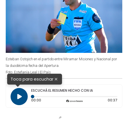
Esteban Ostojich en el partido entre Miramar Misiones y Nacional por
la duodécima fecha del Apertura.
Foto: Estefanía Leal | El País
×
Toca para escuchar
ESCUCHÁ EL RESUMEN HECHO CON IA
Tiempo transcurrido: 0 segundos
Durac
00:00
00:37