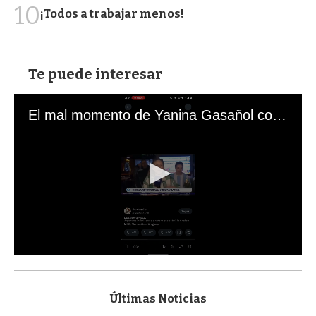
10
¡Todos a trabajar menos!
Te puede interesar
El mal momento de Yanina Gasañol con un hincha argentino en "Subrayado"
0
s
e
c
Últimas Noticias
o