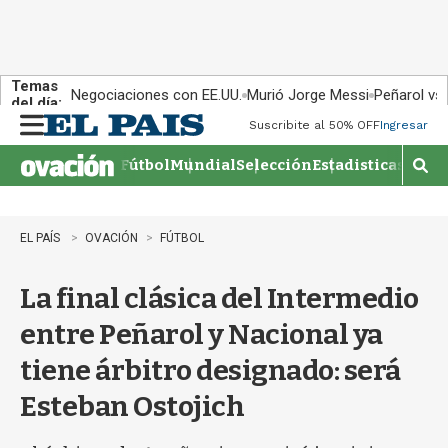
Temas
Negociaciones con EE.UU.
Murió Jorge Messi
Peñarol vs
del día:
Suscribite al 50% OFF
Ingresar
M
e
Fútbol
Mundial
Selección
Estadisticas
Agen
n
M
u
o
s
t
EL PAÍS
OVACIÓN
FÚTBOL
r
a
La final clásica del Intermedio
r
b
entre Peñarol y Nacional ya
�
s
tiene árbitro designado: será
q
u
Esteban Ostojich
e
d