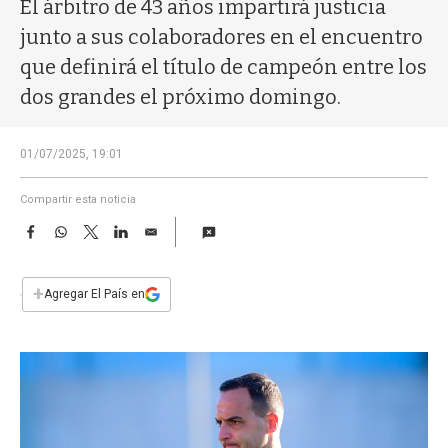
a
El árbitro de 43 años impartirá justicia
junto a sus colaboradores en el encuentro
que definirá el título de campeón entre los
dos grandes el próximo domingo.
01/07/2025, 19:01
Compartir esta noticia
F
W
T
L
E
a
h
w
i
m
c
a
i
n
a
e
t
t
k
i
+
Agregar El País en
b
s
t
e
l
o
A
e
d
o
p
r
I
k
p
n