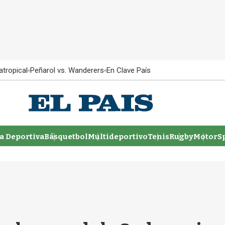
atropical
Peñarol vs. Wanderers
En Clave País
 Deportiva
Básquetbol
Multideportivo
Tenis
Rugby
MotorSp