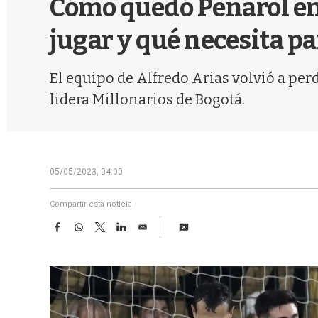
Cómo quedó Peñarol en
jugar y qué necesita pa
El equipo de Alfredo Arias volvió a perd
lidera Millonarios de Bogotá.
05/05/2023, 04:00
Compartir esta noticia
F
W
T
L
E
a
h
w
i
m
c
a
i
n
a
e
t
t
k
i
b
s
t
e
l
o
A
e
d
o
p
r
I