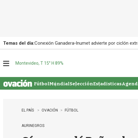
Temas del día:
Conexión Ganadera
Inumet advierte por ciclón extr
Montevideo, T 15° H 89%
M
e
n
u
Fútbol
Mundial
Selección
Estadisticas
Agenda
EL PAÍS
OVACIÓN
FÚTBOL
AURINEGROS