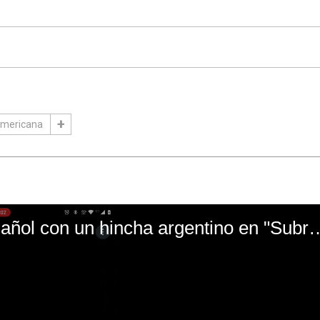
mericana
El mal momento de Yanina Gasañol con un hin