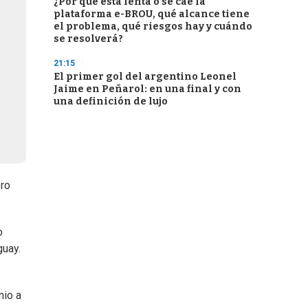
¿Por qué está lenta o se cae la
plataforma e-BROU, qué alcance tiene
el problema, qué riesgos hay y cuándo
se resolverá?
21:15
El primer gol del argentino Leonel
Jaime en Peñarol: en una final y con
una definición de lujo
ero
o
guay.
nio a