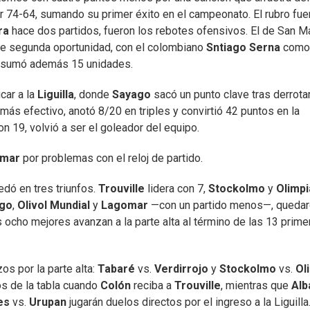
or 74-64, sumando su primer éxito en el campeonato. El rubro fue
era
hace dos partidos, fueron los rebotes ofensivos. El de San Ma
de segunda oportunidad, con el colombiano
Sntiago Serna
como
, y sumó además 15 unidades.
car a la
Liguilla
, donde
Sayago
sacó un punto clave tras derrota
 más efectivo, anotó 8/20 en triples y convirtió 42 puntos en la
on 19, volvió a ser el goleador del equipo.
omar
por problemas con el reloj de partido.
edó en tres triunfos.
Trouville
lidera con 7,
Stockolmo
y
Olimpi
go
,
Olivol Mundial
y
Lagomar
—con un partido menos—, queda
ocho mejores avanzan a la parte alta al término de las 13 prime
os por la parte alta:
Tabaré
vs.
Verdirrojo
y
Stockolmo
vs.
Ol
os de la tabla cuando
Colón
reciba a
Trouville
, mientras que
Alb
ges
vs.
Urupan
jugarán duelos directos por el ingreso a la Liguilla