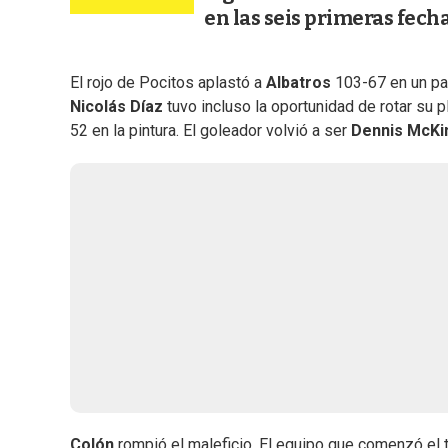
en las seis primeras fech
El rojo de Pocitos aplastó a
Albatros
103-67 en un par
Nicolás Díaz
tuvo incluso la oportunidad de rotar su
52 en la pintura. El goleador volvió a ser
Dennis McK
Colón
rompió el maleficio. El equipo que comenzó el 