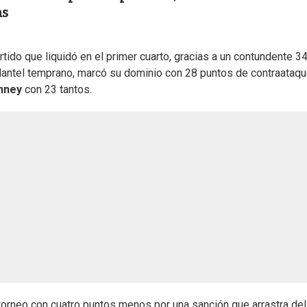
as
tido que liquidó en el primer cuarto, gracias a un contundente 3
 plantel temprano, marcó su dominio con 28 puntos de contraataqu
inney
con 23 tantos.
torneo con cuatro puntos menos por una sanción que arrastra del