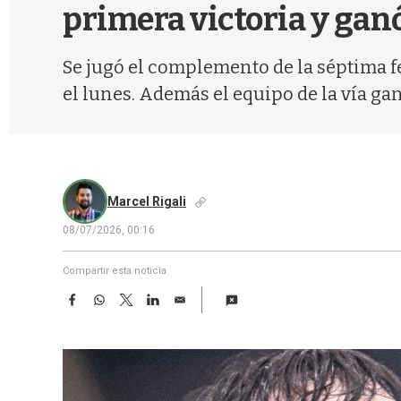
primera victoria y gan
Se jugó el complemento de la séptima fe
el lunes. Además el equipo de la vía ga
Marcel Rigali
08/07/2026, 00:16
Compartir esta noticia
F
W
T
L
E
a
h
w
i
m
c
a
i
n
a
e
t
t
k
i
b
s
t
e
l
o
A
e
d