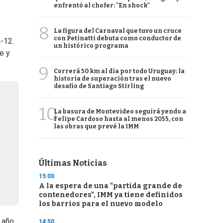
enfrentó al chofer: "En shock"
8
La figura del Carnaval que tuvo un cruce
con Petinatti debuta como conductor de
4-12.
un histórico programa
e y
9
Correrá 50 km al día por todo Uruguay: la
historia de superación tras el nuevo
desafío de Santiago Stirling
10
La basura de Montevideo seguirá yendo a
Felipe Cardoso hasta al menos 2055, con
las obras que prevé la IMM
Últimas Noticias
15:00
A la espera de una "partida grande de
contenedores", IMM ya tiene definidos
los barrios para el nuevo modelo
 año
14:50