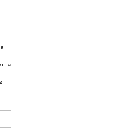
s
de
on la
s