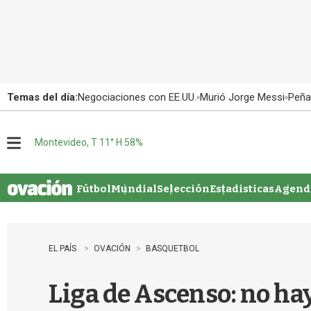
Temas del día:
Negociaciones con EE.UU.
Murió Jorge Messi
Peña
Montevideo, T 11° H 58%
M
e
n
u
Fútbol
Mundial
Selección
Estadisticas
Agenda
EL PAÍS
OVACIÓN
BASQUETBOL
Liga de Ascenso: no hay