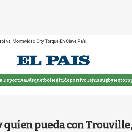
rol vs. Montevideo City Torque
En Clave País
 Deportiva
Básquetbol
Multideportivo
Tenis
Rugby
MotorSp
 quien pueda con Trouville,