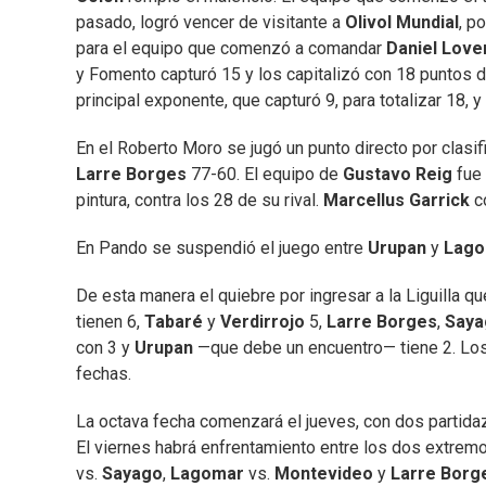
pasado, logró vencer de visitante a
Olivol Mundial
, p
para el equipo que comenzó a comandar
Daniel Lov
y Fomento capturó 15 y los capitalizó con 18 puntos 
principal exponente, que capturó 9, para totalizar 18
En el Roberto Moro se jugó un punto directo por clasifi
Larre Borges
77-60. El equipo de
Gustavo Reig
fue
pintura, contra los 28 de su rival.
Marcellus Garrick
c
En Pando se suspendió el juego entre
Urupan
y
Lag
De esta manera el quiebre por ingresar a la Liguilla qu
tienen 6,
Tabaré
y
Verdirrojo
5,
Larre Borges
,
Saya
con 3 y
Urupan
—que debe un encuentro— tiene 2. Los 
fechas.
La octava fecha comenzará el jueves, con dos partidaz
El viernes habrá enfrentamiento entre los dos extrem
vs.
Sayago
,
Lagomar
vs.
Montevideo
y
Larre Bor