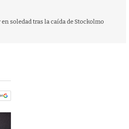
s
q
u
e
 en soledad tras la caída de Stockolmo
d
a
 en