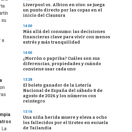
Liverpool vs. Albion en vivo: se juega
rte
un punto directo por las copas en el
rtín
inicio del Clausura
 su
14:00
Más allá del consumo: las decisiones
financieras clave para vivir con menos
r a
estrés y más tranquilidad
14:00
¿Morrón o paprika? Cuáles son sus
diferencias, propiedades y cuándo
conviene usar cada uno
13:28
a
El boleto ganador de la Lotería
ron
Nacional de España del sábado 8 de
ras
agosto de 2026 y los números con
reintegro
13:16
impia
.
Una niña herida muere y eleva a ocho
atros
los fallecidos por el tiroteo en escuela
de Tailandia
. La