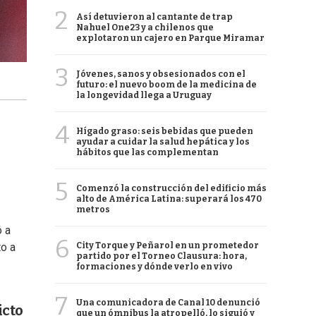
2
Así detuvieron al cantante de trap
Nahuel One23 y a chilenos que
explotaron un cajero en Parque Miramar
3
Jóvenes, sanos y obsesionados con el
futuro: el nuevo boom de la medicina de
la longevidad llega a Uruguay
4
Hígado graso: seis bebidas que pueden
ayudar a cuidar la salud hepática y los
hábitos que las complementan
5
Comenzó la construcción del edificio más
alto de América Latina: superará los 470
metros
ó a
6
City Torque y Peñarol en un prometedor
to a
partido por el Torneo Clausura: hora,
formaciones y dónde verlo en vivo
7
Una comunicadora de Canal 10 denunció
icto
que un ómnibus la atropelló, lo siguió y