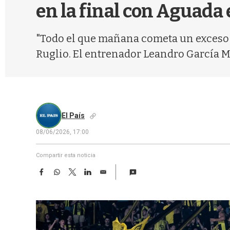
en la final con Aguada 
"Todo el que mañana cometa un exceso e
Ruglio. El entrenador Leandro García M
El País
08/06/2026, 17:00
Compartir esta noticia
F
W
T
L
E
a
h
w
i
m
c
a
i
n
a
e
t
t
k
i
b
s
t
e
l
o
A
e
d