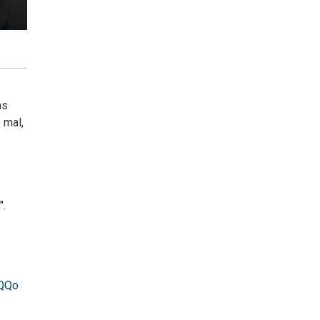
as
 mal,
".
xQQo