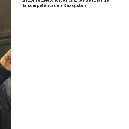
firme se metió en los cuartos de final de
la competencia en Kazajistán