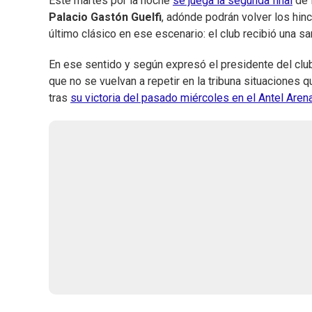
Este martes por la noche
se juega la segunda final
de 
Palacio Gastón Guelfi
, adónde podrán volver los hin
último clásico en ese escenario: el club recibió una sa
En ese sentido y según expresó el presidente del cl
que no se vuelvan a repetir en la tribuna situaciones qu
tras
su victoria del pasado miércoles en el Antel Aren