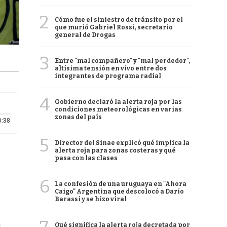
2
Cómo fue el siniestro de tránsito por el
que murió Gabriel Rossi, secretario
general de Drogas
3
Entre "mal compañero" y "mal perdedor",
altísima tensión en vivo entre dos
integrantes de programa radial
4
Gobierno declaró la alerta roja por las
condiciones meteorológicas en varias
zonas del país
Duración: 38 segundos
0:38
5
Director del Sinae explicó qué implica la
alerta roja para zonas costeras y qué
pasa con las clases
6
La confesión de una uruguaya en "Ahora
Caigo" Argentina que descolocó a Darío
Barassi y se hizo viral
Qué significa la alerta roja decretada por