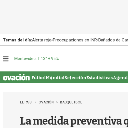
Temas del día:
Alerta roja
Preocupaciones en INR
Bañados de Ca
Montevideo, T 13° H 95%
M
e
n
u
Fútbol
Mundial
Selección
Estadisticas
Agenda
EL PAÍS
OVACIÓN
BASQUETBOL
La medida preventiva 