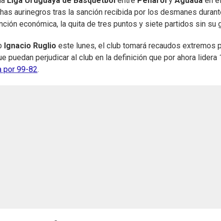
la
Liga Uruguaya de Básquetbol
entre
Peñarol
y
Aguada
en e
chas aurinegros tras la sanción recibida por los desmanes durant
nción económica, la quita de tres puntos y siete partidos sin su 
ub
Ignacio Ruglio
este lunes, el club tomará recaudos extremos 
e puedan perjudicar al club en la definición que por ahora lidera 
a por 99-82
.