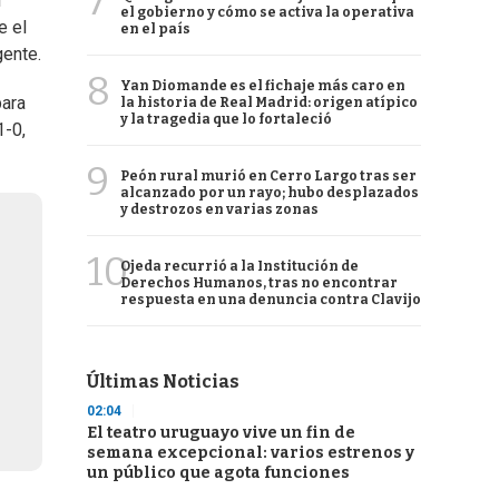
7
l
el gobierno y cómo se activa la operativa
e el
en el país
gente.
8
Yan Diomande es el fichaje más caro en
para
la historia de Real Madrid: origen atípico
y la tragedia que lo fortaleció
1-0,
9
Peón rural murió en Cerro Largo tras ser
alcanzado por un rayo; hubo desplazados
y destrozos en varias zonas
10
Ojeda recurrió a la Institución de
Derechos Humanos, tras no encontrar
respuesta en una denuncia contra Clavijo
Últimas Noticias
02:04
El teatro uruguayo vive un fin de
semana excepcional: varios estrenos y
un público que agota funciones