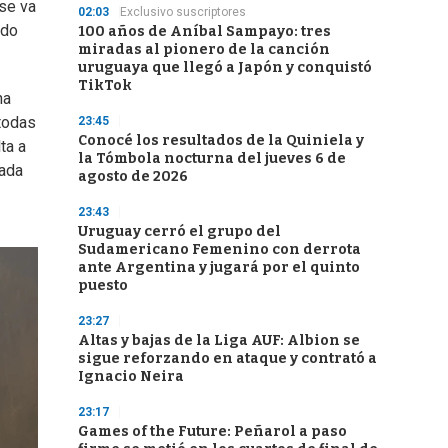
se va
02:03
Exclusivo suscriptores
ndo
100 años de Aníbal Sampayo: tres
miradas al pionero de la canción
uruguaya que llegó a Japón y conquistó
TikTok
na
 todas
23:45
Conocé los resultados de la Quiniela y
ta a
la Tómbola nocturna del jueves 6 de
nada
agosto de 2026
23:43
Uruguay cerró el grupo del
Sudamericano Femenino con derrota
ante Argentina y jugará por el quinto
puesto
23:27
Altas y bajas de la Liga AUF: Albion se
sigue reforzando en ataque y contrató a
Ignacio Neira
23:17
Games of the Future: Peñarol a paso