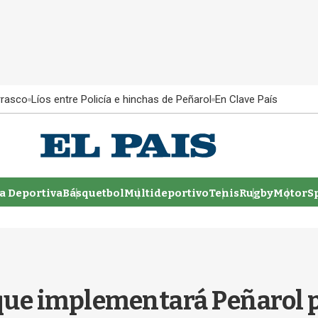
rrasco
Líos entre Policía e hinchas de Peñarol
En Clave País
 Deportiva
Básquetbol
Multideportivo
Tenis
Rugby
MotorSp
que implementará Peñarol p