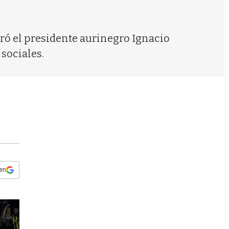
s
q
u
e
ró el presidente aurinegro Ignacio
d
sociales.
a
 en