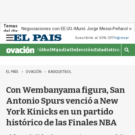
Temas
Negociaciones con EE.UU.
Murió Jorge Messi
Peñarol vs
del día:
Suscribite al 50% OFF
Ingresar
M
e
Fútbol
Mundial
Selección
Estadisticas
Agen
n
M
u
o
s
t
EL PAÍS
OVACIÓN
BASQUETBOL
r
a
Con Wembanyama figura, San
r
b
Antonio Spurs venció a New
�
s
York Kinicks en un partido
q
u
histórico de las Finales NBA
e
d