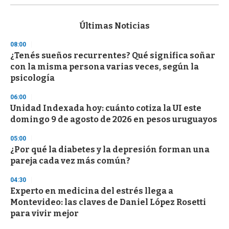
s
e
c
Últimas Noticias
o
n
08:00
d
¿Tenés sueños recurrentes? Qué significa soñar
s
o
con la misma persona varias veces, según la
f
psicología
3
3
s
06:00
e
Unidad Indexada hoy: cuánto cotiza la UI este
c
domingo 9 de agosto de 2026 en pesos uruguayos
o
n
d
05:00
s
¿Por qué la diabetes y la depresión forman una
pareja cada vez más común?
04:30
Experto en medicina del estrés llega a
Montevideo: las claves de Daniel López Rosetti
para vivir mejor