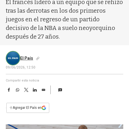
a
El francés lideró a un equipo que se rehízo
tras las derrotas en los dos primeros
juegos en el regreso de un partido
decisivo de la NBA a suelo neoyorquino
después de 27 años.
El País
09/06/2026, 12:50
Compartir esta noticia
F
W
T
L
E
a
h
w
i
m
c
a
i
n
a
e
t
t
k
i
+
Agregar El País en
b
s
t
e
l
o
A
e
d
o
p
r
I
k
p
n