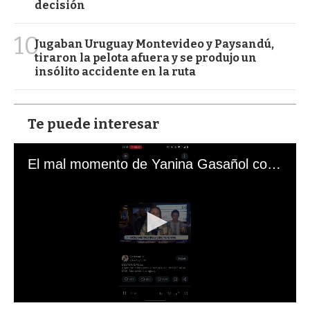
decisión
10
Jugaban Uruguay Montevideo y Paysandú,
tiraron la pelota afuera y se produjo un
insólito accidente en la ruta
Te puede interesar
El mal momento de Yanina Gasañol con un hincha argentino en "Subrayado"
0