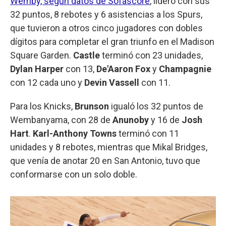
Wemby, según datos de Sofascore
, lideró con sus
32 puntos, 8 rebotes y 6 asistencias a los Spurs,
que tuvieron a otros cinco jugadores con dobles
dígitos para completar el gran triunfo en el Madison
Square Garden.
Castle
terminó con 23 unidades,
Dylan Harper
con 13,
De'Aaron Fox
y
Champagnie
con 12 cada uno y
Devin Vassell
con 11.
Para los Knicks,
Brunson
igualó los 32 puntos de
Wembanyama, con 28 de
Anunoby
y 16 de
Josh
Hart
.
Karl-Anthony Towns
terminó con 11
unidades y 8 rebotes, mientras que Mikal Bridges,
que venía de anotar 20 en San Antonio, tuvo que
conformarse con un solo doble.