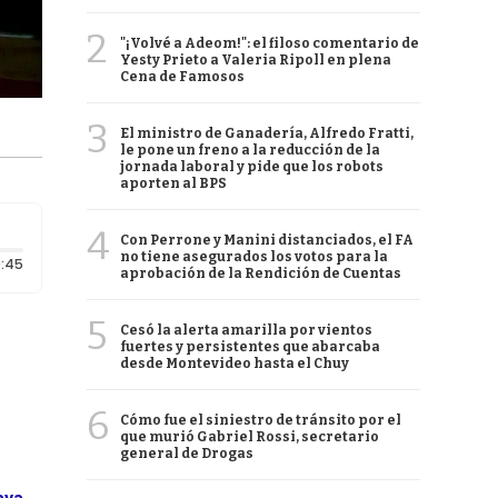
2
"¡Volvé a Adeom!": el filoso comentario de
Yesty Prieto a Valeria Ripoll en plena
Cena de Famosos
3
El ministro de Ganadería, Alfredo Fratti,
le pone un freno a la reducción de la
jornada laboral y pide que los robots
aporten al BPS
4
Con Perrone y Manini distanciados, el FA
no tiene asegurados los votos para la
Duración: 45 segundos
:45
aprobación de la Rendición de Cuentas
5
Cesó la alerta amarilla por vientos
fuertes y persistentes que abarcaba
desde Montevideo hasta el Chuy
6
Cómo fue el siniestro de tránsito por el
que murió Gabriel Rossi, secretario
general de Drogas