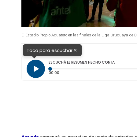
El Estadio Propio Aguatero en las finales de la Liga Uruguaya de 
×
Toca para escuchar
ESCUCHÁ EL RESUMEN HECHO CON IA
Tiempo transcurrido: 0 segundos
00:00