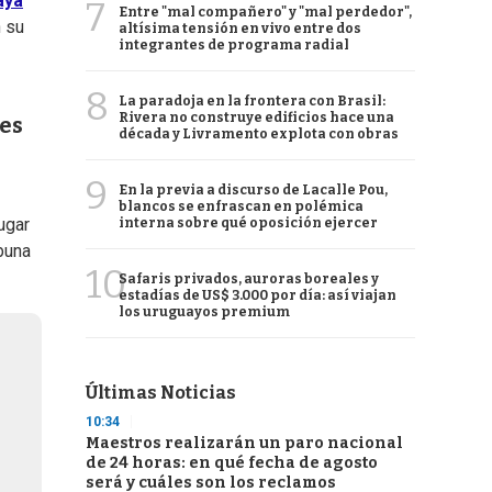
aya
7
Entre "mal compañero" y "mal perdedor",
n su
altísima tensión en vivo entre dos
integrantes de programa radial
8
La paradoja en la frontera con Brasil:
Rivera no construye edificios hace una
les
década y Livramento explota con obras
9
En la previa a discurso de Lacalle Pou,
blancos se enfrascan en polémica
ugar
interna sobre qué oposición ejercer
buna
10
Safaris privados, auroras boreales y
estadías de US$ 3.000 por día: así viajan
los uruguayos premium
Últimas Noticias
10:34
Maestros realizarán un paro nacional
de 24 horas: en qué fecha de agosto
será y cuáles son los reclamos