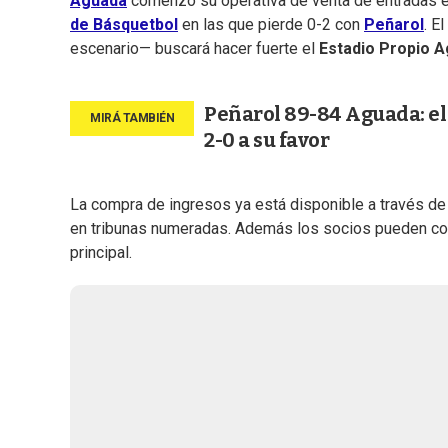
Aguada
comenzó su operativa de venta de entradas en
de Básquetbol
en las que pierde 0-2 con
Peñarol
. E
escenario— buscará hacer fuerte el
Estadio Propio 
Peñarol 89-84 Aguada: el C
2-0 a su favor
La compra de ingresos ya está disponible a través d
en tribunas numeradas. Además los socios pueden conse
principal.