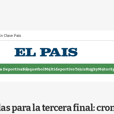
En Clave País
 Deportiva
Básquetbol
Multideportivo
Tenis
Rugby
MotorSp
s para la tercera final: cr