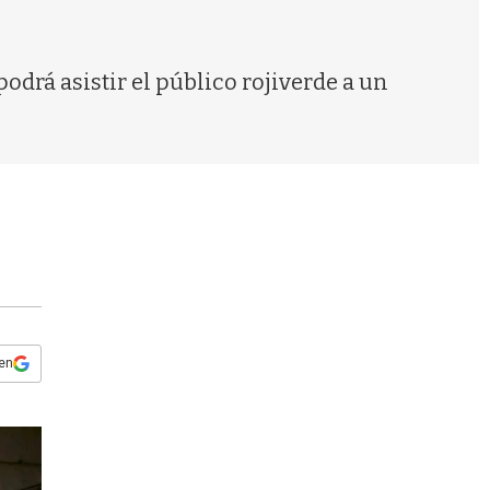
s
q
u
e
odrá asistir el público rojiverde a un
d
a
 en