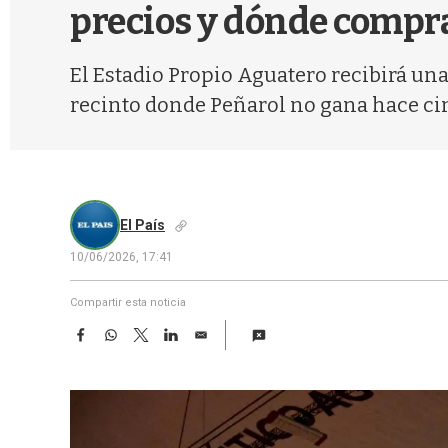
precios y dónde compr
El Estadio Propio Aguatero recibirá una 
recinto donde Peñarol no gana hace cin
El País
10/06/2026, 17:41
Compartir esta noticia
F
W
T
L
E
a
h
w
i
m
c
a
i
n
a
e
t
t
k
i
b
s
t
e
l
o
A
e
d