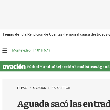
Temas del día:
Rendición de Cuentas
Temporal causa destrozos
Montevideo, T 10° H 67%
M
e
n
u
Fútbol
Mundial
Selección
Estadisticas
Agenda
EL PAÍS
OVACIÓN
BASQUETBOL
Aguada sacó las entrada