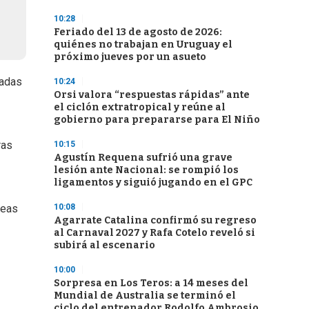
10:28
Feriado del 13 de agosto de 2026:
quiénes no trabajan en Uruguay el
próximo jueves por un asueto
radas
10:24
Orsi valora “respuestas rápidas” ante
el ciclón extratropical y reúne al
gobierno para prepararse para El Niño
ras
10:15
Agustín Requena sufrió una grave
lesión ante Nacional: se rompió los
ligamentos y siguió jugando en el GPC
10:08
teas
Agarrate Catalina confirmó su regreso
al Carnaval 2027 y Rafa Cotelo reveló si
subirá al escenario
10:00
Sorpresa en Los Teros: a 14 meses del
Mundial de Australia se terminó el
ciclo del entrenador Rodolfo Ambrosio