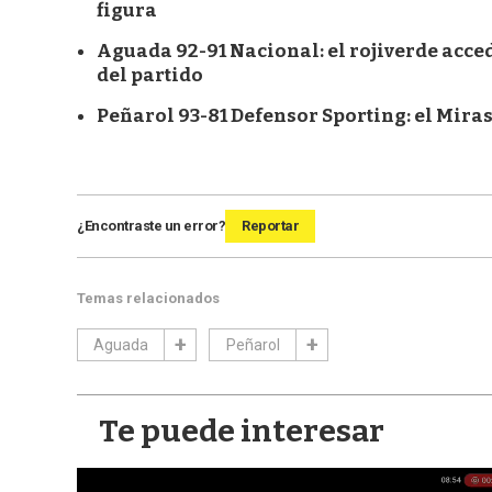
figura
Aguada 92-91 Nacional: el rojiverde accedi
del partido
Peñarol 93-81 Defensor Sporting: el Mirasol
¿Encontraste un error?
Reportar
Temas relacionados
Aguada
Peñarol
Te puede interesar