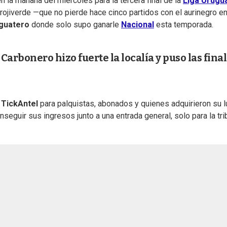
 la mañana del miércoles para la tercera final de la
Liga Urugu
l rojiverde —que no pierde hace cinco partidos con el aurinegro e
Aguatero
donde solo supo ganarle
Nacional
esta temporada.
arbonero hizo fuerte la localía y puso las fina
e
TickAntel
para palquistas, abonados y quienes adquirieron su l
guir sus ingresos junto a una entrada general, solo para la tri