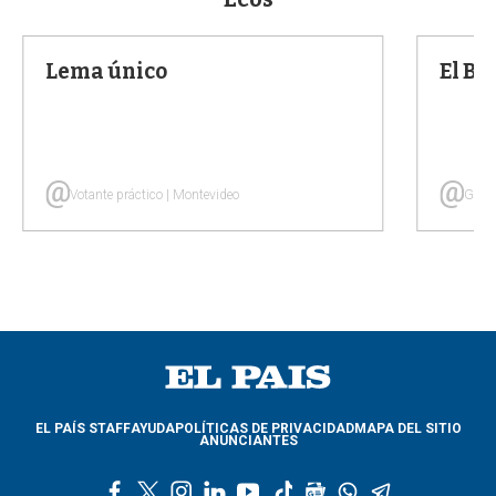
Lema único
El B
Votante práctico | Montevideo
Goy V
EL PAÍS STAFF
AYUDA
POLÍTICAS DE PRIVACIDAD
MAPA DEL SITIO
ANUNCIANTES
f
t
i
l
y
t
g
w
t