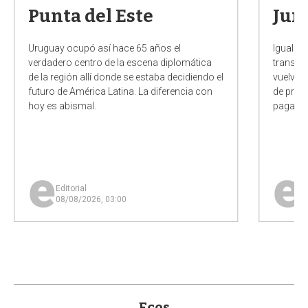
Punta del Este
Jun
Uruguay ocupó así hace 65 años el
Igual a
verdadero centro de la escena diplomática
transfer
de la región allí donde se estaba decidiendo el
vuelve 
futuro de América Latina. La diferencia con
de prob
hoy es abismal.
pagamos
Editorial
Ed
08/08/2026, 03:00
0
Ecos