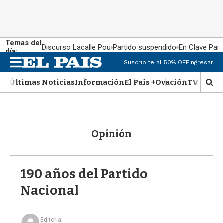
Temas del
Discurso Lacalle Pou
Partido suspendido
En Clave País
día:
M
Suscribite al 50% OFF
Ingresar
e
n
Últimas Noticias
Información
El País +
Ovación
TV Show
M
u
o
s
t
r
Opinión
a
r
b
�
190 años del Partido
s
q
Nacional
u
e
d
Editorial